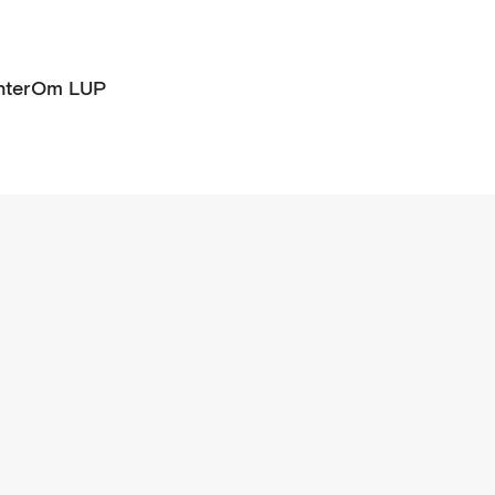
ter
Om LUP