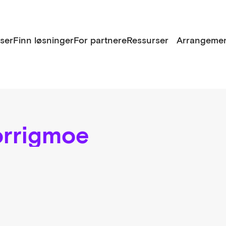
lser
Finn løsninger
For partnere
Ressurser
Arrangemen
orrigmoe