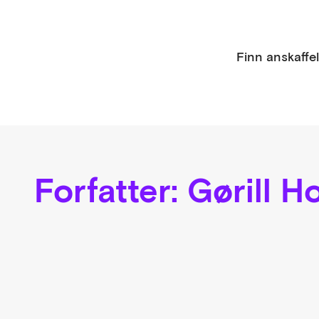
Finn anskaffe
Forfatter:
Gørill H