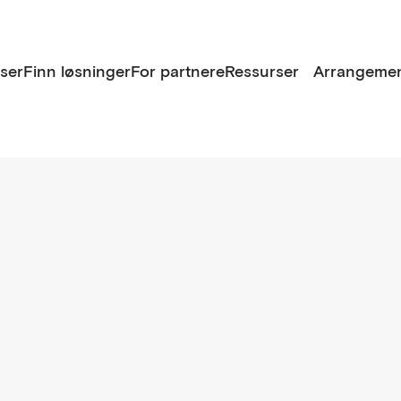
lser
Finn løsninger
For partnere
Ressurser
Arrangemen