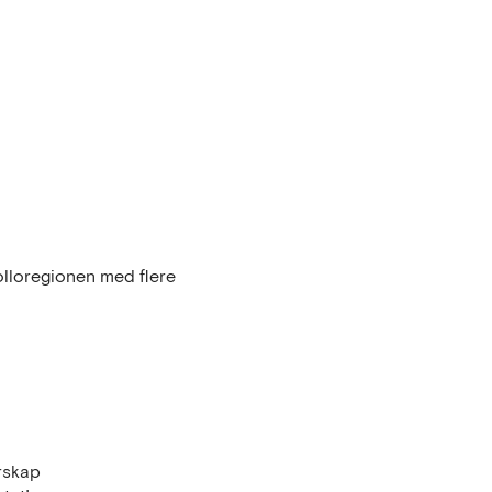
olloregionen med flere
rskap