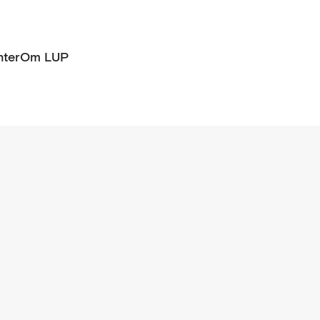
ter
Om LUP