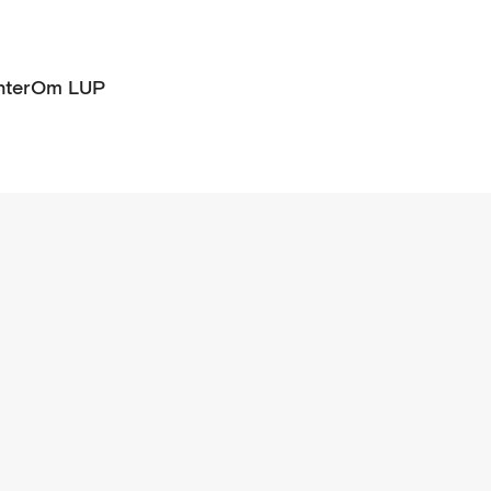
ter
Om LUP