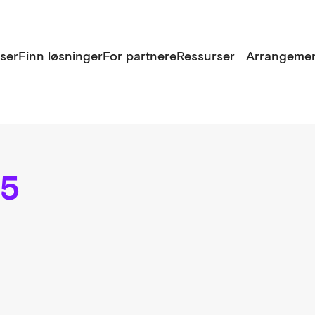
lser
Finn løsninger
For partnere
Ressurser
Arrangemen
25