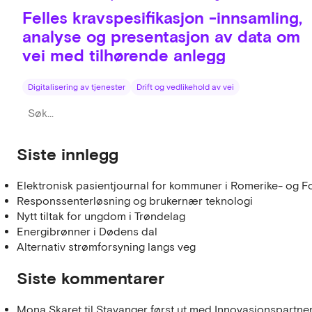
Felles kravspesifikasjon -innsamling,
analyse og presentasjon av data om
vei med tilhørende anlegg
Digitalisering av tjenester
Drift og vedlikehold av vei
Siste innlegg
Elektronisk pasientjournal for kommuner i Romerike- og F
Responssenterløsning og brukernær teknologi
Nytt tiltak for ungdom i Trøndelag
Energibrønner i Dødens dal
Alternativ strømforsyning langs veg
Siste kommentarer
Mona Skaret
til
Stavanger først ut med Innovasjonspartne