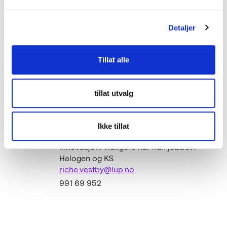
Ingebjørg er utdannet jurist og er advokat.
Hun har tidligere bl.a. vært juridisk og
Detaljer
næringspolitisk direktør i NHO, sjef for
NHOs Brusselkontor og har lang erfaring i
å jobbe med offentlig-privat samarbeid.
Tillat alle
ingebjorg.harto@lup.no
924 47 160
Riche Vestby, innovasjonspådriver og
tillat utvalg
fagleder helse og velferd
Riche er utdannet sosialantropolog, med
fordypning i innovasjonsledelse,
Ikke tillat
tjenestedesign og systemorienter
innovasjon. Tidligere har hun jobbet i
Halogen og KS.
riche.vestby@lup.no
991 69 952