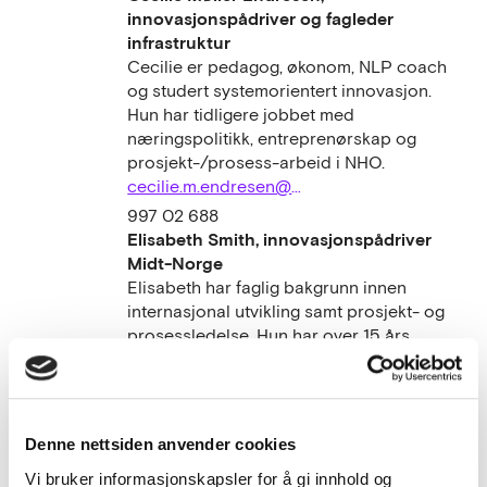
innovasjonspådriver og fagleder
infrastruktur
Cecilie er pedagog, økonom, NLP coach
og studert systemorientert innovasjon.
Hun har tidligere jobbet med
næringspolitikk, entreprenørskap og
prosjekt-/prosess-arbeid i NHO.
cecilie.m.endresen@lup.no
997 02 688
Elisabeth Smith, innovasjonspådriver
Midt-Norge
Elisabeth har faglig bakgrunn innen
internasjonal utvikling samt prosjekt- og
prosessledelse. Hun har over 15 års
erfaring med offentlig–privat samarbeid
og har ledet og utviklet partnerskap på
tvers av sektorer.
elisabeth.smith@lup.no
Denne nettsiden anvender cookies
977 47 082
Vi bruker informasjonskapsler for å gi innhold og
Gørill Horrigmoe, innovasjonspådriver