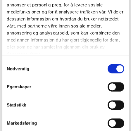
annonser et personlig preg, for å levere sosiale
og ansvarlig for partnernettverket
mediefunksjoner og for å analysere trafikken vår. Vi deler
Gørill er utdannet pedagog og økonom.
Hun har bakgrunn som gründer og
dessuten informasjon om hvordan du bruker nettstedet
bedriftsleder, og har lang erfaring med
vårt, med partnerne våre innen sosiale medier,
tverrfaglig samarbeid i skjæringspunktet
annonsering og analysearbeid, som kan kombinere den
mellom offentlig og privat sektor.
med annen informasjon du har gjort tilgjengelig for dem,
gorill.horrigmoe@lup.no
eller som de har samlet inn gjennom din bruk av
906 72 754
tjenestene deres.
Harald Aas, innovasjonspådriver stat og
Samtykkevalg
forsvar
Nødvendig
Harald har utdannelse innen
markedsføring og administrasjon- og
organisasjonsvitenskap, og har tidligere
Egenskaper
jobbet med tjenestedesign i Snøhetta,
som innovasjonskaptein i Storebrand og
som idéastronaut i StigogStein
Statistikk
Idelaboratorium.
harald.aas@lup.no
Markedsføring
920 81 670
Ingebjørg Harto, daglig leder