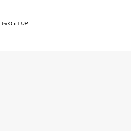
ter
Om LUP