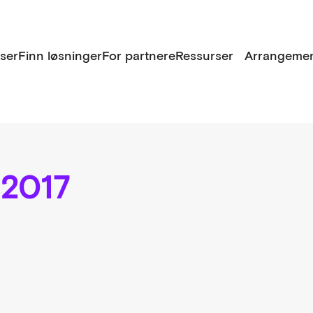
lser
Finn løsninger
For partnere
Ressurser
Arrangemen
2017