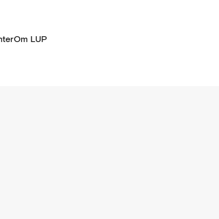
ter
Om LUP