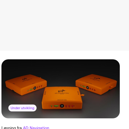
Under utvikling
Løsning fra
AD Navigation