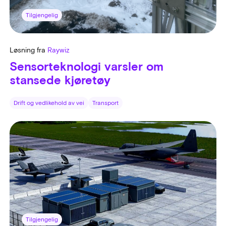
Tilgjengelig
Løsning fra
Raywiz
Sensorteknologi varsler om
stansede kjøretøy
Drift og vedlikehold av vei
Transport
Tilgjengelig