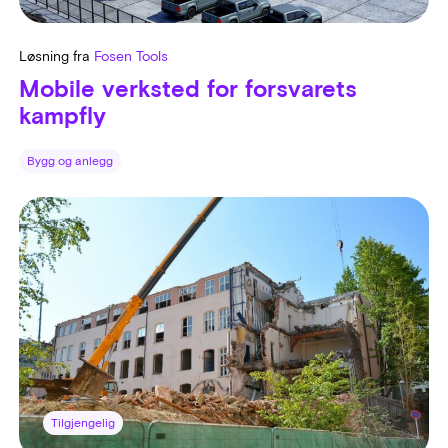
Løsning fra
Fosen Tools
Mobile verksted for forsvarets
kampfly
Bygg og anlegg
Tilgjengelig