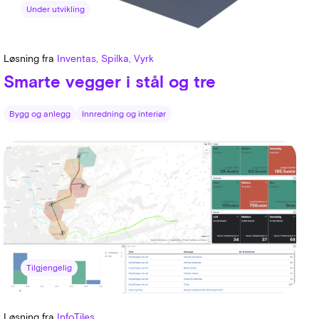
Under utvikling
Løsning fra
Inventas, Spilka, Vyrk
Smarte vegger i stål og tre
Bygg og anlegg
Innredning og interiør
Tilgjengelig
Løsning fra
InfoTiles