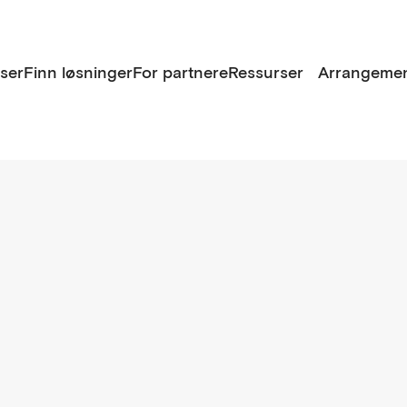
lser
Finn løsninger
For partnere
Ressurser
Arrangemen