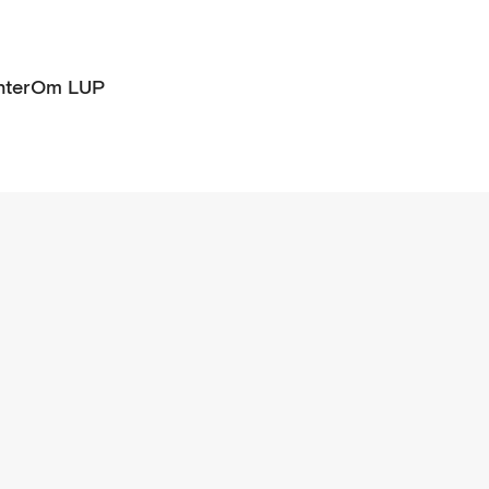
ter
Om LUP