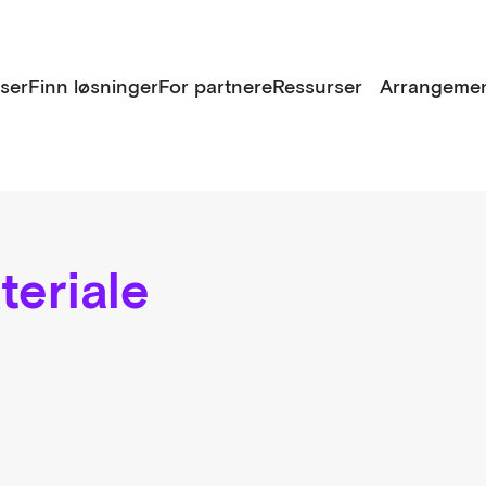
lser
Finn løsninger
For partnere
Ressurser
Arrangemen
eriale