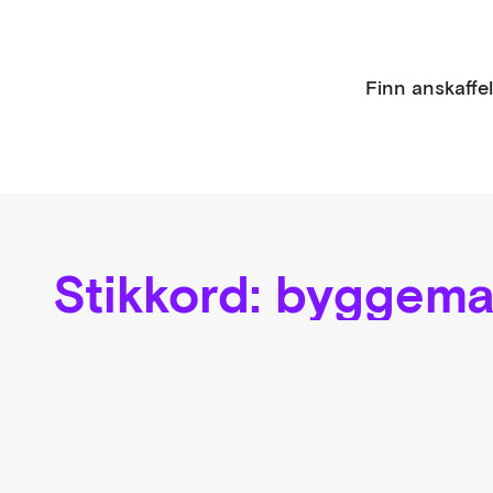
Finn anskaffe
Stikkord:
byggemat