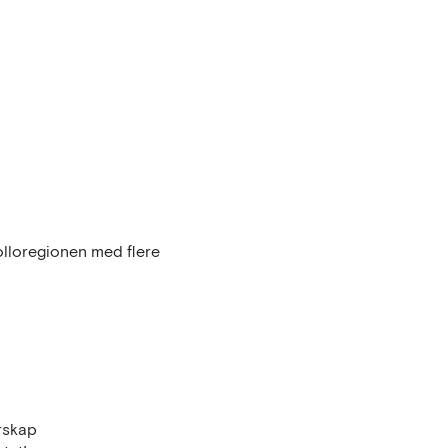
olloregionen med flere
rskap