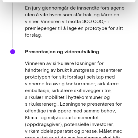
designkonkurranse
En jury gjennomgår de innsendte forslagene
Hva finnes på markedet i dag & rammer og
uten å vite hvem som står bak, og kårer en
føringer
vinner. Vinneren vil motta 300 000,- i
Spørsmål og tilbakemeldinger fra
premiepenger til å lage en prototype for sitt
leverandørene
forslag.
Oppsummering og veien videre
Presentasjon og videreutvikling
Vinneren av sirkulære løsninger for
håndtering av brukt kunstgress presenterer
prototypen for sitt forslag i selskap med
vinnerne fra øvrig konkurranser; sirkulære
emballasje, sirkulære skillevegger i tre,
sirkulær mobilitet i hyttekommuner og
sirkulærenergi. Løsningene presenteres for
offentlige innkjøpere med samme behov,
Klima- og miljødepartemementet
(oppdragsgiver), potensielle investorer,
virkemiddelapparatet og presse. Målet med
prosjektet er at de nye løsningene skal blir