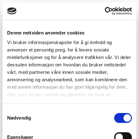
Kontaktinformasjon
Hjemmeside
www.tromso.kommune.no
Denne nettsiden anvender cookies
Vi bruker informasjonskapsler for å gi innhold og
annonser et personlig preg, for å levere sosiale
Relaterte anskaffelser (2)
mediefunksjoner og for å analysere trafikken vår. Vi deler
dessuten informasjon om hvordan du bruker nettstedet
vårt, med partnerne våre innen sosiale medier,
Avfallsfrie byggeplasser
annonsering og analysearbeid, som kan kombinere den
Å kjøpe mer materialer enn vi har behov for, sortere,
med annen informasjon du har gjort tilgjengelig for dem,
returnere og til slutt betale for å bli kvitt, er en dårlig
eller som de har samlet inn gjennom din bruk av
løsning både for lommeboken og miljøet. Nå går 11
tjenestene deres.
offentlige byggherrer sammen om et felles krav om
avfallsfrie…
Samtykkevalg
Nødvendig
Egenskaper
Responssenterløsning for trygghetsskapende