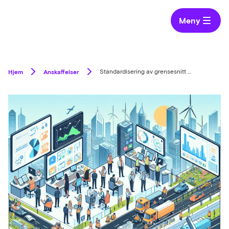
Meny
Hjem
Anskaffelser
Standardisering av grensesnitt (API) mellom veieiers og driftsentreprenørs driftssystemer