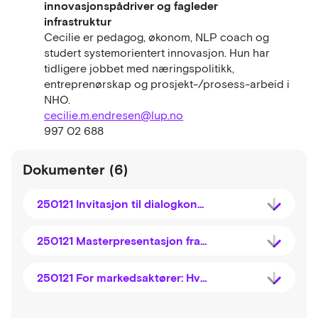
innovasjonspådriver og fagleder
infrastruktur
Cecilie er pedagog, økonom, NLP coach og
studert systemorientert innovasjon. Hun har
tidligere jobbet med næringspolitikk,
entreprenørskap og prosjekt-/prosess-arbeid i
NHO.
cecilie.m.endresen@lup.no
997 02 688
Dokumenter (6)
250121 Invitasjon til dialogkonferanse 21.januar 2025
250121 Masterpresentasjon fra dialogkonferansen 21.januar 2025
250121 For markedsaktører: Hva gi innspill på og hvordan?