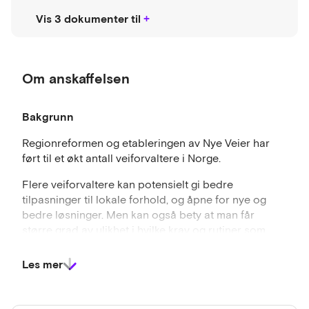
Vis 3 dokumenter til
Om anskaffelsen
Bakgrunn
Regionreformen og etableringen av Nye Veier har
ført til et økt antall veiforvaltere i Norge.
Flere veiforvaltere kan potensielt gi bedre
tilpasninger til lokale forhold, og åpne for nye og
bedre løsninger. Men kan også bety at man får
større grad av ulikhet i hvilke krav og rutiner som
utgjør grensesnittet mellom veiforvalter og
utførende entreprenører
Les mer
Riksrevisjonens rapport fra 2023 om
Kvalitet og
effektivitet i drift og vedlikehold av riks- og