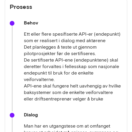
fylkesveier
avdekket en kraftig økning i drift og
Prosess
vedlikeholdskostnadene. Riksrevisjonen påpekte
paradokset i at denne økningen kommer samtidig
Behov
som indikasjoner viser at etterslepet på
vedlikeholdet øker. Rapporten avdekker flere
Ett eller flere spesifiserte API-er (endepunkt)
kritikkverdige områder, men peker spesielt på at
som er realisert i dialog med aktørene
forvaltersiden mangler enhetlig tilstands og
Det planlegges å teste ut gjennom
styringsinformasjon. Av den grunn besitter man ikke
pilotprosjekter før de sertifiseres.
kunnskapsgrunnlaget som skal til for å kunne gjøre
De sertifiserte API-ene (endepunktene) skal
de rette prioriteringene på driftsomåde og for kort
deretter forvaltes i fellesskap som nasjonale
og langsiktig planlegging av vedlikehold. Man
endepunkt til bruk for de enkelte
mangler kunnskapsgrunnlaget som skal til for å
veiforvalterne.
gjøre de rette oppgavene på de aktuelle objektene
API-ene skal fungere helt uavhengig av hvilke
på riktig tidspunkt på en mer koordinert og effektiv
baksystemer som de enkelte veiforvaltere
måte.
eller driftsentreprenør velger å bruke
Dette har siden vært en medvirkende årsak til økt
fokus på hvordan man på kan bevege seg fra en
Dialog
situasjon preget av løpende korrektivt arbeid til en
mer planlagt tilstandsbasert drift og vedlikeholds
Man har en utgangstese om at omfanget
strategi