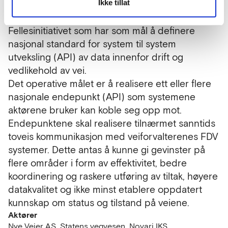
Ikke tillat
tilnærmet sanntid mellom veiforvalterenes FDV
systemer og entreprenørenes driftssystemer.
Fellesinitiativet som har som mål å definere
nasjonal standard for system til system
utveksling (API) av data innenfor drift og
vedlikehold av vei.
Det operative målet er å realisere ett eller flere
nasjonale endepunkt (API) som systemene
aktørene bruker kan koble seg opp mot.
Endepunktene skal realisere tilnærmet sanntids
toveis kommunikasjon med veiforvalterenes FDV
systemer. Dette antas å kunne gi gevinster på
flere områder i form av effektivitet, bedre
koordinering og raskere utføring av tiltak, høyere
datakvalitet og ikke minst etablere oppdatert
kunnskap om status og tilstand på veiene.
Aktører
Nye Veier AS
Statens vegvesen
Novari IKS