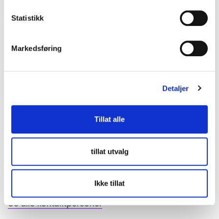
Sjekkliste
Statistikk
Verktøy og eksempler
Markedsføring
Ta meg videre til mer veiledning på
anskaffelser.no
Detaljer
Tillat alle
tillat utvalg
Kontakt oss
lup@lup.no
Ikke tillat
Se alle kontaktpersoner