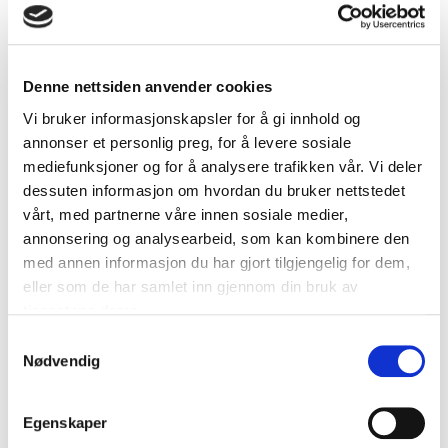
Denne nettsiden anvender cookies
Vi bruker informasjonskapsler for å gi innhold og
annonser et personlig preg, for å levere sosiale
Markedsundersøkelser og -dialog skal gi svar på hvor
mediefunksjoner og for å analysere trafikken vår. Vi deler
langt unna en anskaffelsesklar løsning for behovet er.
Dersom det finnes en ny løsning er oppgaven å velge
dessuten informasjon om hvordan du bruker nettstedet
kvalifiserings- og tildelingskriterier i
vårt, med partnerne våre innen sosiale medier,
konkurransegrunnlaget som ikke diskvalifiserer nye
annonsering og analysearbeid, som kan kombinere den
aktører med nye løsninger. Vi kaller det gjerne en
med annen informasjon du har gjort tilgjengelig for dem,
innovasjonsvennlig anskaffelse.
eller som de har samlet inn gjennom din bruk av
tjenestene deres.
Dersom det ikke finnes noen umiddelbar løsning for
behovet må man vurdere anskaffelsesprosedyrer som gir
Samtykkevalg
rom for at leverandører kan
utvikle
en løsning; det vi
Nødvendig
kaller anskaffelse av innovasjon.
Les mer...
Egenskaper