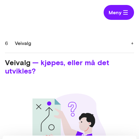
Meny
6
Veivalg
Veivalg
— kjøpes, eller må det
utvikles?