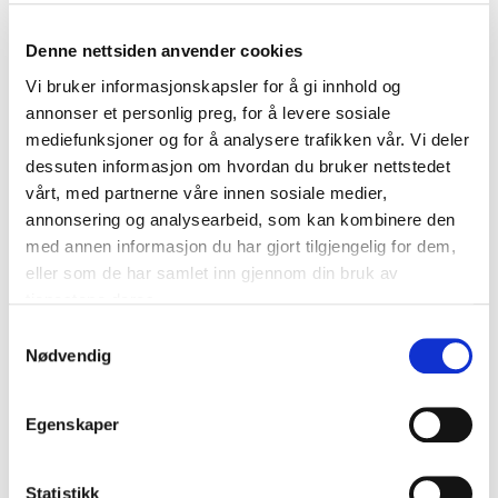
Denne nettsiden anvender cookies
Vi bruker informasjonskapsler for å gi innhold og
annonser et personlig preg, for å levere sosiale
mediefunksjoner og for å analysere trafikken vår. Vi deler
Når en kommune går til anskaffelse av f. eks skoleskyss er
dessuten informasjon om hvordan du bruker nettstedet
det
behovet for transport
man kjøper dekning for. I
vårt, med partnerne våre innen sosiale medier,
tillegg kan man ha forventninger om at løsningen skal
annonsering og analysearbeid, som kan kombinere den
være sikrere, billigere, raskere og mer pålitelig. Det er det
med annen informasjon du har gjort tilgjengelig for dem,
vi kaller
gevinster
. I noen tilfeller må man gjøre endringer
eller som de har samlet inn gjennom din bruk av
på egen virksomhet eller måten man driver på for å
tjenestene deres.
kunne ta ut potensialet av disse gevinstene. Det er det vi
Samtykkevalg
mener med å
bruke
avtalen.
Nødvendig
Les mer...
Egenskaper
Sjekkliste
Eksempler og verktøy
Statistikk