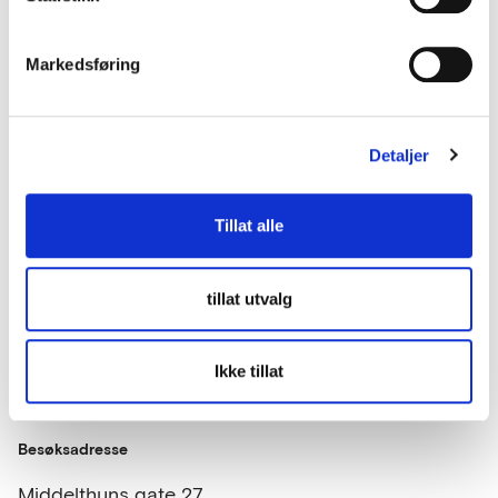
Ta meg videre til mer veiledning på
Markedsføring
anskaffelser.no
Detaljer
Tillat alle
Kontakt oss
tillat utvalg
lup@lup.no
Se alle kontaktpersoner
Ikke tillat
Besøksadresse
Middelthuns gate 27