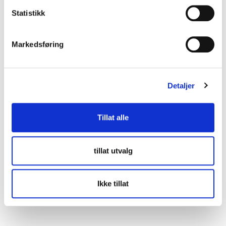
Sjekkliste
Statistikk
Verktøy og eksempler
Markedsføring
Ta meg videre til mer veiledning på
anskaffelser.no
Detaljer
Tillat alle
tillat utvalg
Kontakt oss
lup@lup.no
Ikke tillat
Se alle kontaktpersoner