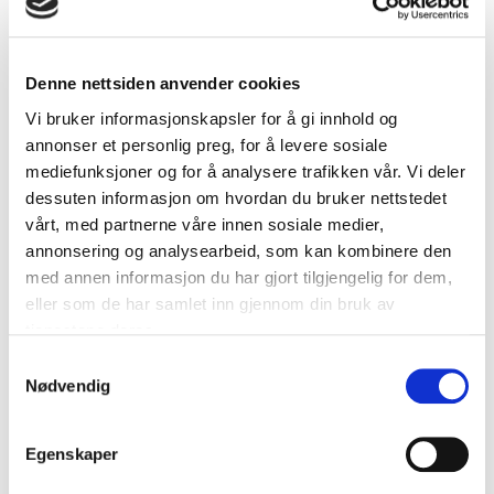
Denne nettsiden anvender cookies
Vi bruker informasjonskapsler for å gi innhold og
annonser et personlig preg, for å levere sosiale
Det å velge en ny løsning er forbundet med risiko, men
mediefunksjoner og for å analysere trafikken vår. Vi deler
husk at etablerte løsninger også startet et sted. Grunnen
dessuten informasjon om hvordan du bruker nettstedet
til at man velger en innovativ anskaffelse er jo nettopp
vårt, med partnerne våre innen sosiale medier,
fordi eksisterende løsninger ikke er gode nok. Å velge en
annonsering og analysearbeid, som kan kombinere den
løsning som ikke tilfredsstiller brukernes krav vil jo også
med annen informasjon du har gjort tilgjengelig for dem,
være forbundet med risiko.
eller som de har samlet inn gjennom din bruk av
Behovet for skikkelig forankring, som vi snakket om i steg
tjenestene deres.
to, skal understøtte vurderingen om å velge en løsning
Samtykkevalg
som man ikke nødvendigvis kjenner utfallet av på
Nødvendig
forhånd.
Les mer...
Egenskaper