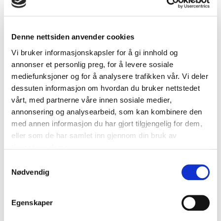
behov enn dagens løsninger. De nye løsningene skal
ikke utgjøre noen risiko for miljøet og gjerne ha en…
Denne nettsiden anvender cookies
Vi bruker informasjonskapsler for å gi innhold og
Fossilfri byggeplass
annonser et personlig preg, for å levere sosiale
Omsorgsbygg ønsket å sette klimagassutslipp på
mediefunksjoner og for å analysere trafikken vår. Vi deler
agendaen ved å ta tak i utslippene direkte fra
byggeplassene de er involvert i og utforske
dessuten informasjon om hvordan du bruker nettstedet
mulighetene for å få testet ut fossilfri teknologi.
vårt, med partnerne våre innen sosiale medier,
annonsering og analysearbeid, som kan kombinere den
med annen informasjon du har gjort tilgjengelig for dem,
eller som de har samlet inn gjennom din bruk av
Munkerud barnehage – BVP, massivtre og
tjenestene deres.
Oslomodellen
Samtykkevalg
Omsorgsbygg, Oslo kommune, skal bygge nye
Nødvendig
Munkerud barnehage ved bruk av Best Value
Procurement (BVP) som anskaffelsesmetode.
Barnehagen skal bygges i massivtre og prosjektet
Egenskaper
har høye miljøambisjoner.