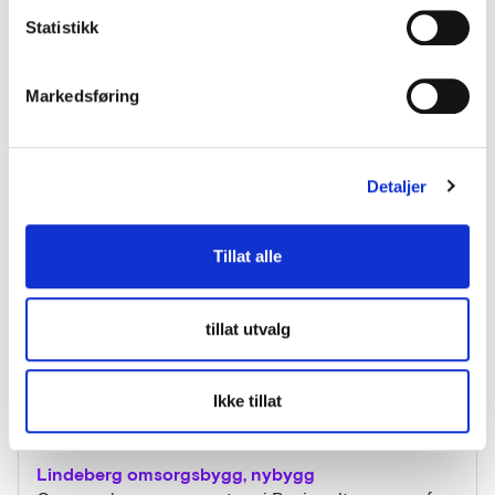
Statistikk
Fremtidens baderomsløsninger er her snart!
Hvordan skal fremtidens baderomsløsninger i
Markedsføring
sykehjem og omsorgsboliger se ut? Det var
spørsmålet Omsorgsbygg Oslo KF stilte når de
inviterte markedet til å komme med nye løsninger.
Detaljer
Nye Jordal Amfi – en energieffektiv ishall
Tillat alle
I september 2014 ble det organisert en
dialogkonferanse i Gamle Jordal Amfi, hvor fokuset
tillat utvalg
var å bygge en innovativ og bærekraftig ishall.
Byggeprosessen er i gang, og Nye Jordal Amfi skal
stå ferdig til ishockeysesongen høsten 2018.
Ikke tillat
Lindeberg omsorgsbygg, nybygg