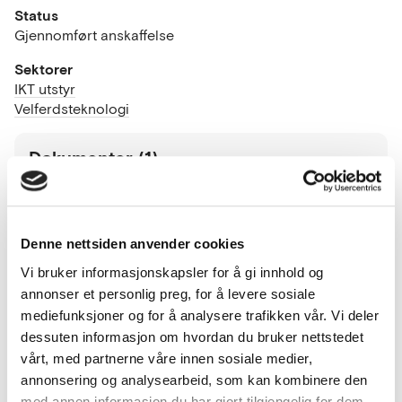
Status
Gjennomført anskaffelse
Sektorer
IKT utstyr
Velferdsteknologi
Dokumenter (1)
Infografikk
Denne nettsiden anvender cookies
Vi bruker informasjonskapsler for å gi innhold og
Om anskaffelsen
annonser et personlig preg, for å levere sosiale
mediefunksjoner og for å analysere trafikken vår. Vi deler
dessuten informasjon om hvordan du bruker nettstedet
Ilag med tre andre kommunar, banar Lindås
vårt, med partnerne våre innen sosiale medier,
kommune veg for framtidas omsorgstenester.
annonsering og analysearbeid, som kan kombinere den
Målet med teknologien er å gi eldre og andre som
med annen informasjon du har gjort tilgjengelig for dem,