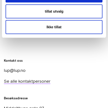
marknaden
starte prosessen med ei innovativ anskaffing.
tillat utvalg
No er leverandørane valgt og implementring av
Å samle behov gir mer business
velferdsteknologi til drift pågår for fullt.
Ikke tillat
Kontakt oss
lup@lup.no
Se alle kontaktpersoner
Besøksadresse