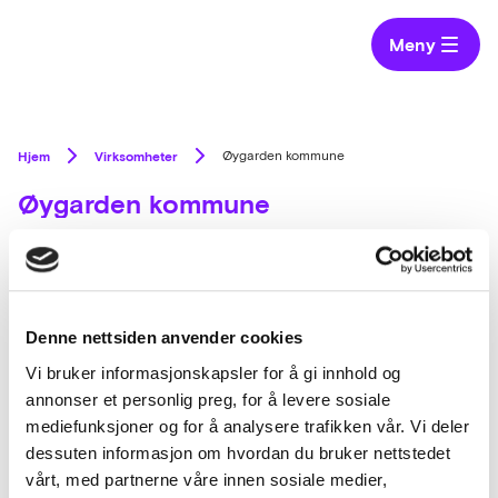
Meny
Hjem
Virksomheter
Øygarden kommune
Øygarden kommune
Øygarden er en øykommune i Hordaland fylke.
Befolkningen er
4 704 (2011).
Denne nettsiden anvender cookies
Vi bruker informasjonskapsler for å gi innhold og
annonser et personlig preg, for å levere sosiale
mediefunksjoner og for å analysere trafikken vår. Vi deler
dessuten informasjon om hvordan du bruker nettstedet
Relaterte anskaffelser (1)
vårt, med partnerne våre innen sosiale medier,