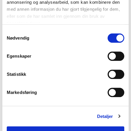
annonsering og analysearbeid, som kan kombinere den
med annen informasjon du har gjort tilgjengelig for dem,
eller som de har samlet inn gjennom din bruk av
Trygghetsskapande teknologi
Ilag med tre andre kommunar, banar Lindås
tjenestene deres.
kommune veg for framtidas omsorgstenester.
Samtykkevalg
Nødvendig
Egenskaper
Statistikk
Kontakt oss
Markedsføring
lup@lup.no
Detaljer
Se alle kontaktpersoner