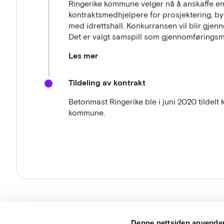
Ringerike kommune velger nå å anskaffe en
Det ble gitt en grundig informasjon om pr
kontraktsmedhjelpere for prosjektering, b
ble presentert, før kommunen til slutt pres
med idrettshall. Konkurransen vil blir gje
spørsmål knyttet til de ulike områdene som
Det er valgt samspill som gjennomføringsm
vedlagt innspillsnotat.
Les mer
Frist for innsendelse av innspill var 28. juni
Skolen skal inneha alle primære skolefunksj
Én til én – møtene ble gjennomført enten uk
Tildeling av kontrakt
valgt samspill som gjennomføringsmodell b
leverandørene.
prosjektet. Se vedlagte konkurransegrunnlag
Betonmast Ringerike ble i juni 2020 tildelt
konkurransedokumenter her: DOFFIN
kommune.
Totalentreprenør ønskes kontrahert april 2
Ferdigstilling juni 2022.
Besø
Denne nettsiden anvende