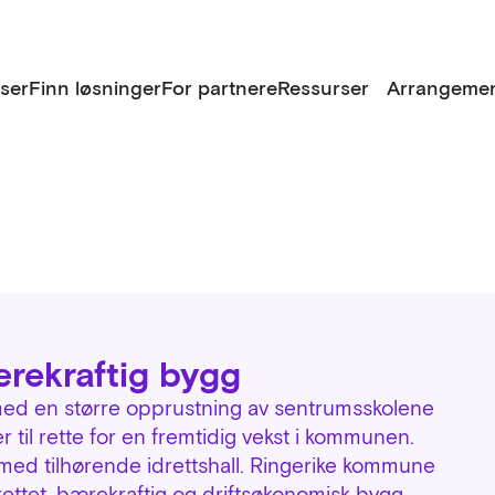
lser
Finn løsninger
For partnere
Ressurser
Arrangemen
rekraftig bygg
med en større opprustning av sentrumsskolene
 til rette for en fremtidig vekst i kommunen.
med tilhørende idrettshall. Ringerike kommune
ettet, bærekraftig og driftsøkonomisk bygg.