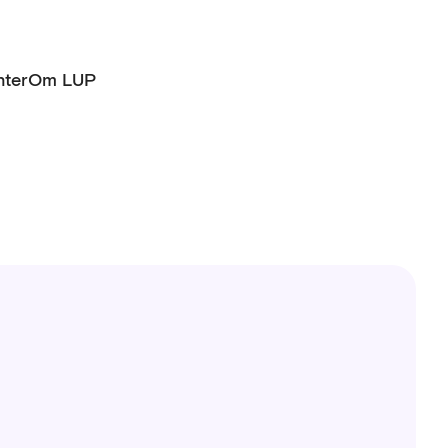
ter
Om LUP