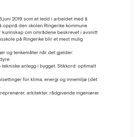
.juni 2019 som et ledd i arbeidet med å
 å oppnå den skolen Ringerike kommune
er kunnskap om områdene beskrevet i avsnitt
msskole på Ringerike blir et mest mulig
er og tenkemåter når det gjelder:
dyre.
 tekniske anlegg i bygget. Stikkord: optimalt
ettinger for klima, energi og innemiljø (det
.
eprenører, arkitekter, rådgivende ingeniører
ng av entreprenører, arkitekter, rådgivende