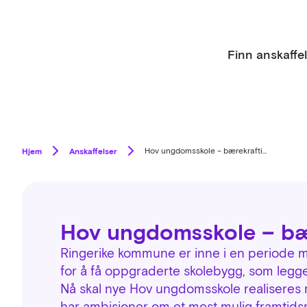
Finn anskaffe
Hjem
Anskaffelser
Hov ungdomsskole – bærekraftig bygg
Hov ungdomsskole – bæ
Ringerike kommune er inne i en periode 
for å få oppgraderte skolebygg, som legger
Nå skal nye Hov ungdomsskole realiseres 
har ambisjoner om et mest mulig framtidsr