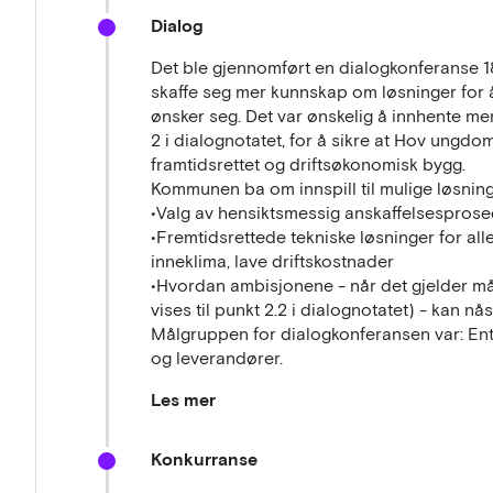
Dialog
Det ble gjennomført en dialogkonferanse 18
skaffe seg mer kunnskap om løsninger for
ønsker seg. Det var ønskelig å innhente m
2 i dialognotatet, for å sikre at Hov ungdo
framtidsrettet og driftsøkonomisk bygg.
Kommunen ba om innspill til mulige løsning
•Valg av hensiktsmessig anskaffelsesprose
•Fremtidsrettede tekniske løsninger for alle
inneklima, lave driftskostnader
•Hvordan ambisjonene - når det gjelder måls
vises til punkt 2.2 i dialognotatet) - kan nås
Målgruppen for dialogkonferansen var: Entr
og leverandører.
Les mer
På dialogkonferansen deltok en god blandi
Konkurranse
ingeniører og leverandører.