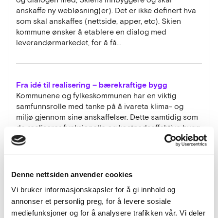
anskaffe ny webløsning(er). Det er ikke definert hva
som skal anskaffes (nettside, apper, etc). Skien
kommune ønsker å etablere en dialog med
leverandørmarkedet, for å få…
Fra idé til realisering – bærekraftige bygg
Kommunene og fylkeskommunen har en viktig
samfunnsrolle med tanke på å ivareta klima- og
miljø gjennom sine anskaffelser. Dette samtidig som
de realiserer funksjonelle og kostnadseffektive bygg.
Nasjonalt program for leverandørutvikling, Bygg i Tre
og Tredriveren ønsker å bidra til…
Denne nettsiden anvender cookies
Vi bruker informasjonskapsler for å gi innhold og
Ibsenbiblioteket
annonser et personlig preg, for å levere sosiale
Skien kommune er i full gang med planleggingen av
et nytt bibliotek, kombinert med et formidlingssenter
mediefunksjoner og for å analysere trafikken vår. Vi deler