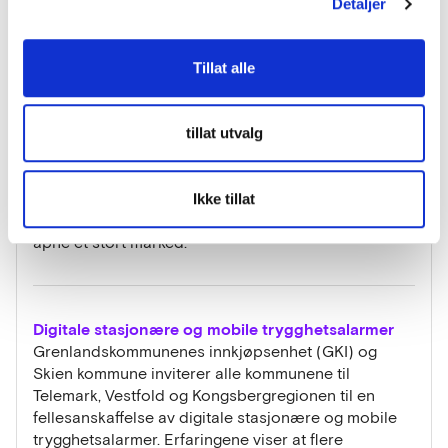
ha et høyt gevinstpotensial ved at tjenesten
Detaljer
digitaliseres. I 2018 planlegger kommunen for å
utlyse konkurranse for bistand og utvikling…
Tillat alle
Varslingssystemer i Lyngbakken sykehjem
tillat utvalg
Anskaffelsen var først og fremst knyttet til nye
Lyngbakken sykehjem i Skien, men de løsninger som
ble valgt, skal også kunne installeres i eksisterende
Ikke tillat
bygg. Dermed kunne denne anskaffelsen bidra til å
åpne et stort marked.
Digitale stasjonære og mobile trygghetsalarmer
Grenlandskommunenes innkjøpsenhet (GKI) og
Skien kommune inviterer alle kommunene til
Telemark, Vestfold og Kongsbergregionen til en
fellesanskaffelse av digitale stasjonære og mobile
trygghetsalarmer. Erfaringene viser at flere