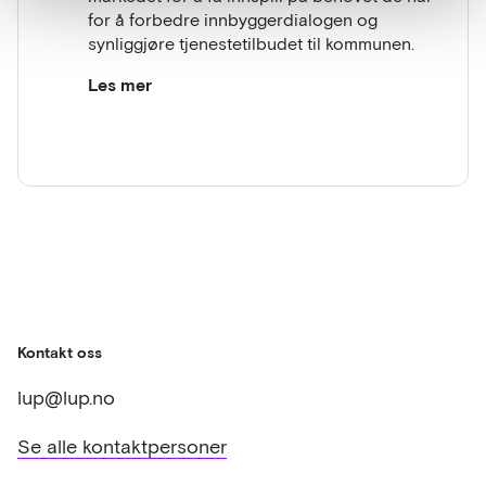
nyheter, endringsmeldinger og
for å forbedre innbyggerdialogen og
beredskapsinformasjon.
synliggjøre tjenestetilbudet til kommunen.
Kommunen har et stort antall digitale
tjenester som ikke nødvendigvis
Les mer
presenteres på en logisk måte, på Skien
Det inviteres til én til én-møter i uke 11 0g 12.
kommunes nettside. Som et eksempel,
En til en-møtene vil foregå digitalt via Teams.
må en foresatt med barn i skolen
benytte tre ulike løsninger for å ivareta
Påmelding sendes til
fraværsmeldinger, SFO og ukeplaner.
kristin.flatland@skien.kommune.no innen
Det er ingen logisk inngang til dette på
8.mars. Se vedlagt invitasjon til dialogmøtene.
dagens sider. Vår utfordring knyttet til
dette er at med digitaliseringen, har vi et
høyt antall digitale tjenester og vi antar
at volumet bare vil vokse. Vi har behov
for et godt presentasjonslag med en
Kontakt oss
logisk oppbygging for kommunens
målgrupper, for å sikre at vi når ut til
lup@lup.no
innbyggere med vårt digitale
tjenestetilbud.
Se alle kontaktpersoner
Kommunen har et behov for å