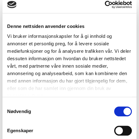
entreprenørskap og prosjekt-/prosess-arbeid i
NHO.
cecilie.m.endresen@lup.no
997 02 688
Denne nettsiden anvender cookies
Vi bruker informasjonskapsler for å gi innhold og
Dokumenter (1)
annonser et personlig preg, for å levere sosiale
mediefunksjoner og for å analysere trafikken vår. Vi deler
Invitasjon til dialogmøte
dessuten informasjon om hvordan du bruker nettstedet
vårt, med partnerne våre innen sosiale medier,
annonsering og analysearbeid, som kan kombinere den
med annen informasjon du har gjort tilgjengelig for dem,
Prosess
eller som de har samlet inn gjennom din bruk av
tjenestene deres.
Behovskartlegging
Samtykkevalg
Nødvendig
Kommunen har i dag et lite bevisst forhold til
hvem de digitale tjenestene er til for digitalt,
og hvordan man best mulig retter seg mot de
Egenskaper
ulike målgruppene. Kommunen presenterer