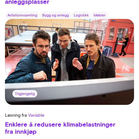
anleggsplasser
Avfallsinnsamling
Bygg og anlegg
Logistikk
Møbler
Tilgjengelig
Løsning fra
Variable
Enklere å redusere klimabelastninger
fra innkjøp