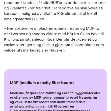
rundt om i landet, såkalte HUB’er hvor de tar inn, sorterer
og kvalitetssikrer trevirket. Transportveien skal være så
kort som mulig, så avfallet fra RiG blir tatt til et lokalt
næringsmottak i Skien.
– Her sorterer vi ut plast, jern, metallrester og MDF før
det kvernes og sendes videre med båt fra Skien havn til
Kronospan sitt anlegg i Riga. Der blir det kvernet og
vasket ytterligere, og til slutt gjort om til sponplater som
selges ut i markedet, sier Hausken.
MDF (medium density fiber board)
Moderne, flatpakkede møbler og enkelte byggematerialer
er ofte lagd av MDF, som er sammenpresset trespon, lim
og voks. Dette blir ansett som urent tremateriale i
avfallssortering, da det i blir til pulver i en
kverningsprosess. De fleste kildesorteringsstasjoner i