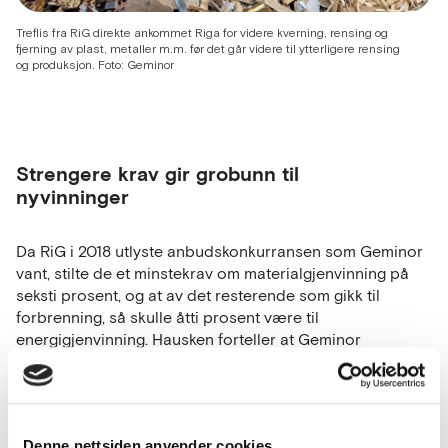
Treflis fra RiG direkte ankommet Riga for videre kverning, rensing og
fjerning av plast, metaller m.m. før det går videre til ytterligere rensing
og produksjon. Foto: Geminor
Strengere krav gir grobunn til
nyvinninger
Da RiG i 2018 utlyste anbudskonkurransen som Geminor
vant, stilte de et minstekrav om materialgjenvinning på
seksti prosent, og at av det resterende som gikk til
forbrenning, så skulle åtti prosent være til
energigjenvinning. Hausken forteller at Geminor
materialgjenvinner seksti prosent at trevirket, og vel så
det.
– RiG var først ute med slike krav. Vi er en liten bransje i
et lite land, samtidig har mye har endret seg siden da. Nå
Denne nettsiden anvender cookies