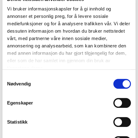
krever åtti prosent kommunale renovasjonsanlegg det,
Vi bruker informasjonskapsler for å gi innhold og
samtidig som de stiller krav til bruk av biogass i
annonser et personlig preg, for å levere sosiale
transport, opplyser Hausken.
mediefunksjoner og for å analysere trafikken vår. Vi deler
dessuten informasjon om hvordan du bruker nettstedet
vårt, med partnerne våre innen sosiale medier,
Skalering: økt grad av gjennvinning
annonsering og analysearbeid, som kan kombinere den
med annen informasjon du har gjort tilgjengelig for dem,
eller som de har samlet inn gjennom din bruk av
Hausken forteller at Geminor ser på andre
tjenestene deres.
avfallsfraksjoner som kan energigjenvinnes, for eksempel
park- og hageavfall, og muligheter for å lage
Samtykkevalg
energiprodukter gjennom alternative brenselsmetoder.
Nødvendig
– Pyrolyse er en ny teknologi som bryter ned biomasse
til energi som kan nyttiggjøres. I Geminor er vi inne i
Egenskaper
pyrolyse i dag med plast. I løpet av få år vil pyrolyse
konkurrere på gjenvinningsmarkedet for plast, trevirke og
andre organiske fraksjoner, hevder Hausken.
Statistikk
I tillegg ser Geminor på metoder som kan øke graden av