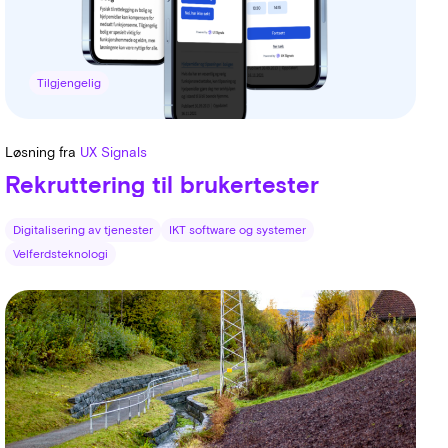
Tilgjengelig
Løsning fra
UX Signals
Rekruttering til brukertester
Digitalisering av tjenester
IKT software og systemer
Velferdsteknologi