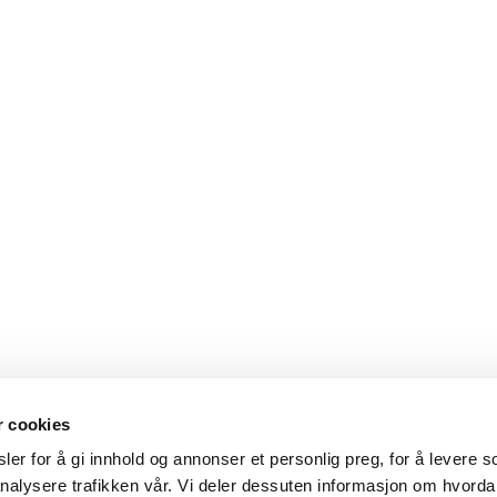
ksadresse
Kontakt oss
r cookies
delthuns gate 27
lup@lup.no
er for å gi innhold og annonser et personlig preg, for å levere s
8 Oslo
nalysere trafikken vår. Vi deler dessuten informasjon om hvorda