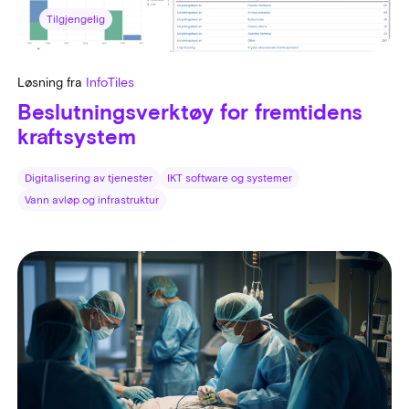
Tilgjengelig
Løsning fra
InfoTiles
Beslutningsverktøy for fremtidens
kraftsystem
Digitalisering av tjenester
IKT software og systemer
Vann avløp og infrastruktur