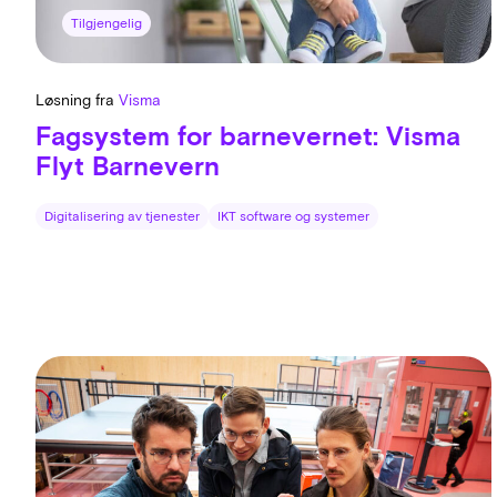
Tilgjengelig
Løsning fra
Visma
Fagsystem for barnevernet: Visma
Flyt Barnevern
Digitalisering av tjenester
IKT software og systemer