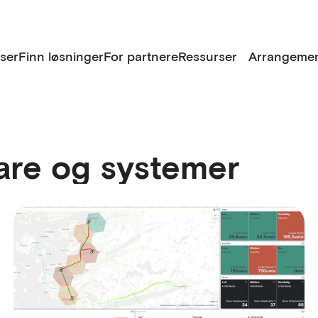
lser
Finn løsninger
For partnere
Ressurser
Arrangemen
are og systemer