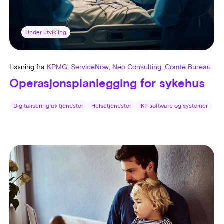
Under utvikling
Løsning fra
KPMG, ServiceNow, Neo Consulting, Comte Bureau
Operasjonsplanlegging for sykehus
Digitalisering av tjenester
Helsetjenester
IKT software og systemer