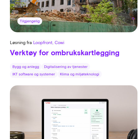
Tilgjengelig
Løsning fra
Loopfront, Cowi
Verktøy for ombrukskartlegging
Bygg og anlegg
Digitalisering av tjenester
IKT software og systemer
Klima og miljøteknologi