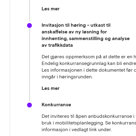
Les mer
Invitasjon til dialogkonferanse om innovativ
Database for offentlige anskaffelser
Leverandørene ble utfordret med spørsmål
Invitasjon til høring - utkast til
oppfordret leverandørene til å holde seg 
Oppgaver Workshop Dialogkonferanse
anskaffelse av ny løsning for
ovenfor.
innhenting, sammenstilling og analyse
For at Bymiljøetaten skulle være forbered
av trafikkdata
ba de leverandørene sende inn enkle skiss
mulig å sende inn svar på spørsmålene ute
Det gjøres oppmerksom på at dette er en h
svar.
Endelig konkurransegrunnlag kan bli endr
Alt av informasjon som fremkom i forbind
Les informasjonen i dette dokumentet før
konfidensielt.
inngår i høringsrunden.
Les mer
Bymiljøetaten i Oslo kommune (BYM) planle
Konkurranse
verktøy for innsamling, sammenstilling og a
ble det kunngjort en del av konkurransedo
Det inviteres til åpen anbudskonkurranse i
fikk mulighet til å gi innspill på disse.
bruk i mobilitetsplanlegging. Se konkurra
informasjon i vedlagt link under.
Denne høringsrunden er en del av markedsd