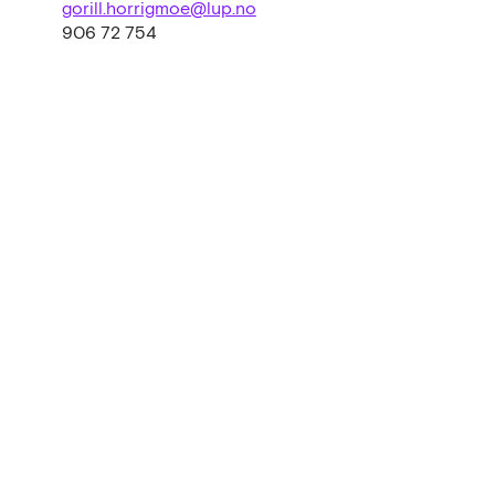
gorill.horrigmoe@lup.no
906 72 754