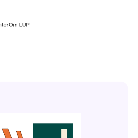
ter
Om LUP