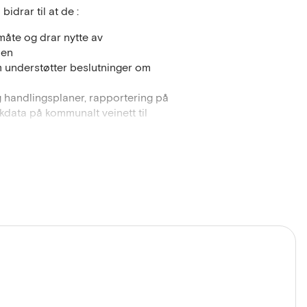
idrar til at de :
 måte og drar nytte av
nen
om understøtter beslutninger om
g handlingsplaner, rapportering på
kdata på kommunalt veinett til
afikkdata om eget veinett
ert på ny informasjon som ikke var
rt og tar i bruk de mest relevante