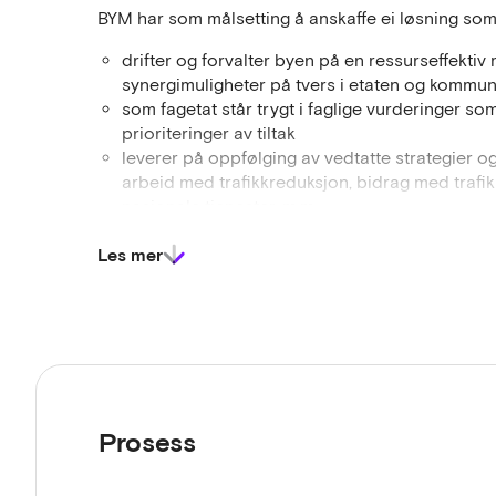
BYM har som målsetting å anskaffe ei løsning som b
drifter og forvalter byen på en ressurseffektiv
synergimuligheter på tvers i etaten og kommu
som fagetat står trygt i faglige vurderinger s
prioriteringer av tiltak
leverer på oppfølging av vedtatte strategier o
arbeid med trafikkreduksjon, bidrag med trafik
nasjonale tjenester, m.m.
som veieier har oppdatert og god tilgang til tr
Les mer
er tilpasningsdyktig og kan ta vurderinger bas
tilgjengelig i utgangspunktet.
er et ledende fagorgan som holder seg oppdate
datakildene
Prosess