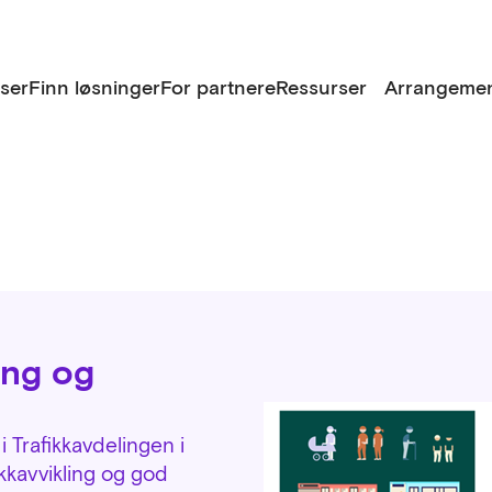
lser
Finn løsninger
For partnere
Ressurser
Arrangemen
ing og
i Trafikkavdelingen i
ikkavvikling og god