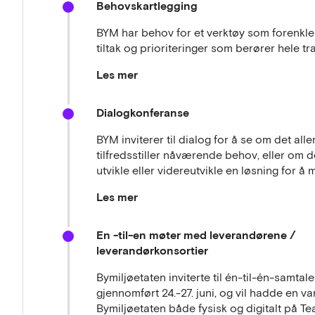
Behovskartlegging
BYM har behov for et verktøy som forenkler
tiltak og prioriteringer som berører hele t
Les mer
effektivisere
BYM har behov for å
dagens a
Dialogkonferanse
som forbedrer og forenkler dagens arbeids
knyttet til innsamling, sammenstilling, analy
BYM inviterer til dialog for å se om det al
kilder. Videre er det behov for å kunne si
tilfredsstiller nåværende behov, eller om 
og se hvilken effekt de har på trafikksystem
utvikle eller videreutvikle en løsning for
ved at verktøyet også er intuitivt og bruker
enn ansatte i seksjon for Trafikkstyring og 
Les mer
etterrettelig
Verktøyet må være
, slik at B
BYM ønsket aktører som ville være med på 
En -til-en møter med leverandørene /
samtidig kunne vise til kjente og transpar
ønsker ikke ikke en statisk løsning, men et 
leverandørkonsortier
forenkle bruken av ulike datakilder for å gi
teknologisk utvikling. De ser for seg at det 
hvordan ulike tiltak påvirker ulike trafikante
som har liknende behov, derfor tenker de a
Bymiljøetaten inviterte til én-til-én-samta
både nå og i fremtiden.
gjennomført 24.-27. juni, og vil hadde en v
Bymiljøetaten både fysisk og digitalt på Te
Dialognotat