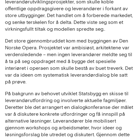
leverandørutviklingsprosjekter, som skulle koble
offentlige oppdragsgivere og leverandører i forkant av
store utbygginger. Det handlet om å forberede markedet,
og senke terskelen for å delta. Dette viste seg som et
virkningsfullt tiltak og modellen spredte seg..
Det store gjennombruddet kom med byggingen av Den
Norske Opera. Prosjektet var ambisiøst, arkitektene var
verdensledende – men ingen leverandører meldte seg til
å ta på seg oppdraget med å bygge det spesielle
interiøret i operaen som skulle bestå av buet treverk. Det
var da ideen om systematisk leverandørdialog ble satt
på prøve.
På bakgrunn av behovet utviklet Statsbygg en skisse til
leverandørutfordring og involverte aktuelle fagmiljøer.
Deretter ble det arrangert en dialogkonferanse der målet
var å diskutere konkrete utfordringer og få innspill på
alternative løsninger. Leverandører ble mobilisert
gjennom workshops og arbeidsmøter, hvor ideer og
løsningsforslag ble utredet og diskutert. Gjennom dette