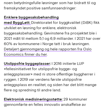
noen betydningsfulle løsninger som har bidratt til og
fremskyndet positive samfunnsendringer:
Enklere byggesaksbehandling
med
ByggLett:
Direktoratet for byggkvalitet (DiBK) fikk
utviklet en løsning for enklere, elektronisk
byggesaksbehandling. Gevinstene fra prosjektet ble i
2021 målt til mellom 5,1 og 6,9 milliarder. I 2021 har over
60% av kommunene i Norge tatt i bruk løsningen.
Detaljert gjennomgang og hele rapporten fra Oslo
Economics finner du her
.
Utslippsfrie byggeplasser
:
I 2016 initierte LUP
«fellesinitiativet for utslippsfrie bygge- og
anleggsplasser» med ni store offentlige byggherrer i
ryggen. I 2019 var verdens første utslippsfrie
anleggsplass en realitet, og siden har det blitt mange
flere og spredning til andre land.
Elektronisk medisineringsstøtte:
29 kommuner
gjennomførte en felles innovativ anskaffelse av