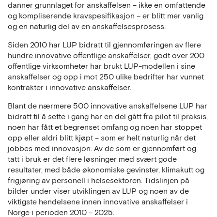
danner grunnlaget for anskaffelsen – ikke en omfattende
og kompliserende kravspesifikasjon – er blitt mer vanlig
og en naturlig del av en anskaffelsesprosess.
Siden 2010 har LUP bidratt til gjennomføringen av flere
hundre innovative offentlige anskaffelser, godt over 200
offentlige virksomheter har brukt LUP-modellen i sine
anskaffelser og opp i mot 250 ulike bedrifter har vunnet
kontrakter i innovative anskaffelser.
Blant de nærmere 500 innovative anskaffelsene LUP har
bidratt til å sette i gang har en del gått fra pilot til praksis,
noen har fått et begrenset omfang og noen har stoppet
opp eller aldri blitt kjøpt – som er helt naturlig når det
jobbes med innovasjon. Av de som er gjennomført og
tatt i bruk er det flere løsninger med svært gode
resultater, med både økonomiske gevinster, klimakutt og
frigjøring av personell i helsesektoren. Tidslinjen på
bilder under viser utviklingen av LUP og noen av de
viktigste hendelsene innen innovative anskaffelser i
Norge i perioden 2010 – 2025.