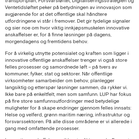
transportplan, Forsvarsløftet, Digitaliseringsstrategien og
Ventetidsløftet peker på betydningen av innovasjon som
avgjørende for at det offentlige skal håndtere
utfordringene vi står i fremover. Det gir tydelige signaler
og sier noe om hvor viktig innkjøpsmuskelen innovative
anskaffelser er, for å finne løsninger på dagens,
morgendagens og fremtidens behov.
For å virkelig utnytte potensialet og kraften som ligger i
innovative offentlige anskaffelser trenger vi også store
felles prosesser og samordnede løft – på tvers av
kommuner, fylker, stat og sektorer. Når offentlige
virksomheter samarbeider om behov, planlegger
langsiktig og etterspør løsninger sammen, da rykker vi.
Ikke bare på enkeltfelt, men som samfunn. LUP har fokus
på fire store samfunnsutfordringer med betydelige
muligheter for å skape endringer gjennom felles innsats:
Helse og velferd, grønn maritim næring, infrastruktur og
forsvarssektoren. På alle disse områdene er vi allerede i
gang med omfattende prosesser.