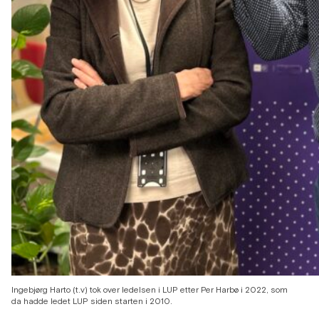
Ingebjørg Harto (t.v) tok over ledelsen i LUP etter Per Harbø i 2022, som
da hadde ledet LUP siden starten i 2010.