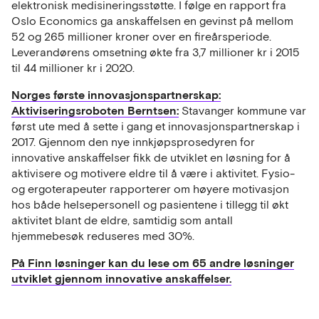
elektronisk medisineringsstøtte. I følge en rapport fra
Oslo Economics ga anskaffelsen en gevinst på mellom
52 og 265 millioner kroner over en fireårs­periode.
Leverandørens omsetning økte fra 3,7 millioner kr i 2015
til 44 millioner kr i 2020.
Norges første innovasjonspartnerskap:
Aktiviseringsroboten Berntsen:
Stavanger kommune var
først ute med å sette i gang et innovasjonspartnerskap i
2017.
Gjennom den nye innkjøpsprosedyren for
innovative anskaffelser fikk de utviklet en løsning for å
aktivisere og motivere eldre til å være i aktivitet. Fysio-
og ergoterapeuter rapporterer om høyere motivasjon
hos
både
helsepersonell og pasientene i tillegg til økt
aktivitet blant de eldre, samtidig som antall
hjemmebesøk reduseres med 30%.
På Finn løsninger kan du lese om 65 andre løsninger
utviklet gjennom innovative anskaffelser.