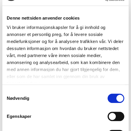
hjemmeboende frigjør ett årsverk i kommunen.
Denne nettsiden anvender cookies
I korte trekk
Vi bruker informasjonskapsler for å gi innhold og
annonser et personlig preg, for å levere sosiale
En robust versjon som passer til hjemmebruk.
mediefunksjoner og for å analysere trafikken vår. Vi deler
En mobil dispenser som får plass i vesken.
dessuten informasjon om hvordan du bruker nettstedet
Brukes av to hundre kommuner og ti sykehus i
vårt, med partnerne våre innen sosiale medier,
Norge
annonsering og analysearbeid, som kan kombinere den
med annen informasjon du har gjort tilgjengelig for dem,
eller som de har samlet inn gjennom din bruk av
Effektanalyse
tjenestene deres.
Samtykkevalg
Anskaffelsen som helhet over en fire års
Nødvendig
kontraktsperiode ga 44 – 222 millioner kr i
gevinst.
Dignios omsetning økte fra 3,7 millioner kr i 2015
Egenskaper
til 44 millioner kr i 2020.