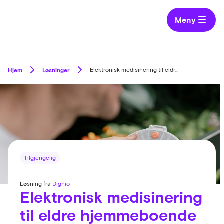
Meny
Hjem
Løsninger
Elektronisk medisinering til eldre hjemmeboende
Tilgjengelig
Løsning fra
Dignio
Elektronisk medisinering
til eldre hjemmeboende