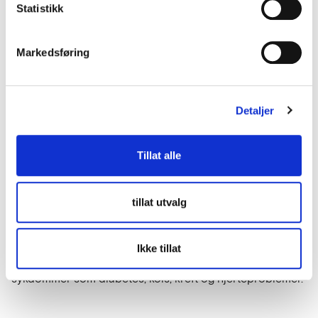
Se hele rapporten.
Statistikk
Markedsføring
Dignio leverer også en løsning for
digital hjemmeoppfølging
Detaljer
Flere norske kommuner har også tatt i bruk digital
Tillat alle
hjemmeoppfølging – en annen tjeneste levert av Dignio.
Digital hjemmeoppfølging knytter helsepersonell og
pasient sammen på en digital plattform.
tillat utvalg
Appen kan brukes på telefon eller nettbrett, og pasienten
kan enkelt følge opp egen helseplan, samtidig som
pasienten får tettere oppfølging fra lege og
Ikke tillat
omsorgspersonell. Typiske brukere er de med kroniske
sykdommer som diabetes, kols, kreft og hjerteproblemer.