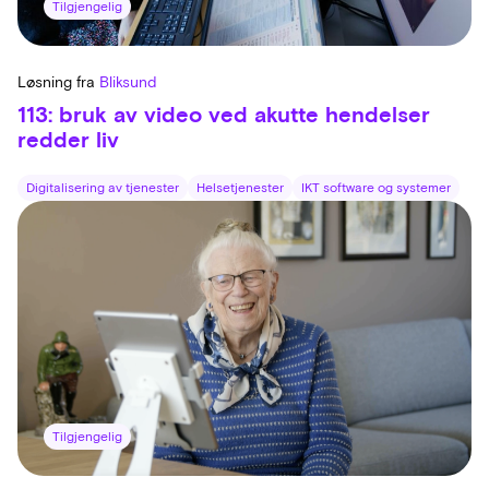
Tilgjengelig
Løsning fra
Bliksund
113: bruk av video ved akutte hendelser
redder liv
Digitalisering av tjenester
Helsetjenester
IKT software og systemer
Tilgjengelig