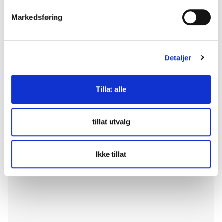
Innovasjonspartnerskap:
Markedsføring
Staut- kjøretøysperre til å
stole på
Detaljer
Tillat alle
Kommentarer
Legg igjen en kommentar
tillat utvalg
Din e-postadresse vil ikke bli publisert.
Obligatoriske felt
er merket med
*
Ikke tillat