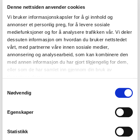
Denne nettsiden anvender cookies
Det er kartlagt en rekke utfordringer knyttet til dynamiske
kjøretøysperrer i nordisk klima. I allerede monterte
Vi bruker informasjonskapsler for å gi innhold og
løsninger har man erfart at det blir slitasje i form av
annonser et personlig preg, for å levere sosiale
salting, brøyting, erosjon, temperatursvingninger, dårlig
mediefunksjoner og for å analysere trafikken vår. Vi deler
drenering og vanninntrengning. Slitasjen fører til stort
dessuten informasjon om hvordan du bruker nettstedet
behov for service og utskifting. Vedlikehold og utskifting
vårt, med partnerne våre innen sosiale medier,
av kjøretøysperre er utfordrende i en bysituasjon hvor
annonsering og analysearbeid, som kan kombinere den
kontinuerlig drift er høyt prioritert på grunna av trafikal
med annen informasjon du har gjort tilgjengelig for dem,
flyt.
eller som de har samlet inn gjennom din bruk av
– Vi tror det er mulig å finne nye løsninger som kan
tjenestene deres.
ivareta samme krav til sikkerhet og funksjon, men på en
Samtykkevalg
måte som bidrar til enklere drift og vedlikehold enn det
Nødvendig
man kjenner i dag. Derfor satte vi i 2020 i gang en
prosess med to parallelle innovasjonspartnerskap, kalt
«STAUT – kjøretøysperre til å stole på», forklarer Weiby.
Egenskaper
Statistikk
Anskaffelsen knyttet til nyheten