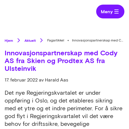
Meny
Hjem
Aktuelt
Fagartikkel
→
Innovasjonspartnerskap med Cody AS fra Skien og Prodtex AS fra Ulsteinvik
Innovasjonspartnerskap med Cody
AS fra Skien og Prodtex AS fra
Ulsteinvik
17. februar 2022
av Harald Aas
Det nye Regjeringskvartalet er under
oppføring i Oslo, og det etableres sikring
med et ytre og et indre perimeter. For å sikre
god flyt i Regjeringskvartalet vil det være
behov for driftssikre, bevegelige