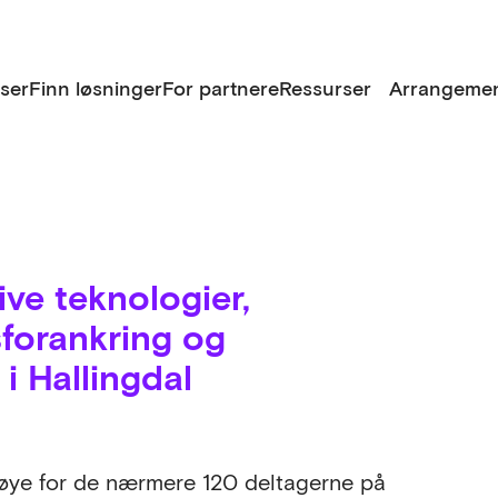
lser
Finn løsninger
For partnere
Ressurser
Arrangemen
ive teknologier,
sforankring og
i Hallingdal
døye for de nærmere 120 deltagerne på