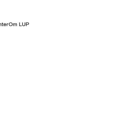
ter
Om LUP