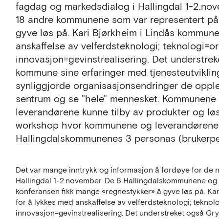
fagdag og markedsdialog i Hallingdal 1-2.n
18 andre kommunene som var representert på 
gyve løs på. Kari Bjørkheim i Lindås kommune 
anskaffelse av velferdsteknologi; teknologi=o
innovasjon=gevinstrealisering. Det understre
kommune sine erfaringer med tjenesteutviklin
synliggjorde organisasjonsendringer de opple
sentrum og se "hele" mennesket. Kommunene fik
leverandørene kunne tilby av produkter og løs
workshop hvor kommunene og leverandørene 
Hallingdalskommunenes 3 personas (brukerper
Det var mange inntrykk og informasjon å fordøye for de
Hallingdal 1-2.november. De 6 Hallingdalskommunene og
konferansen fikk mange «regnestykker» å gyve løs på. Kar
for å lykkes med anskaffelse av velferdsteknologi; teknol
innovasjon=gevinstrealisering. Det understreket også G