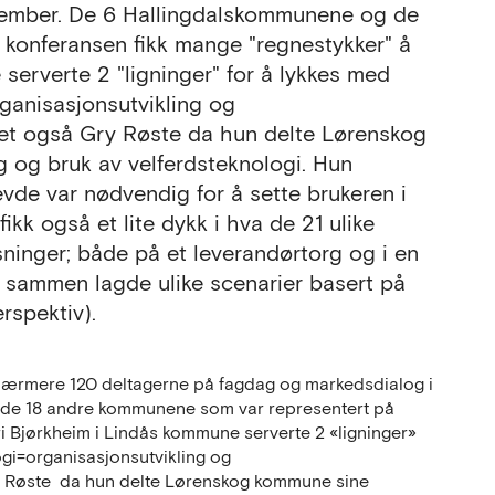
ovember. De 6 Hallingdalskommunene og de
konferansen fikk mange "regnestykker" å
serverte 2 "ligninger" for å lykkes med
rganisasjonsutvikling og
ket også Gry Røste da hun delte Lørenskog
g og bruk av velferdsteknologi. Hun
vde var nødvendig for å sette brukeren i
k også et lite dykk i hva de 21 ulike
ninger; både på et leverandørtorg og i en
sammen lagde ulike scenarier basert på
spektiv).
 nærmere 120 deltagerne på fagdag og markedsdialog i
 de 18 andre kommunene som var representert på
i Bjørkheim i Lindås kommune serverte 2 «ligninger»
ogi=organisasjonsutvikling og
ry Røste da hun delte Lørenskog kommune sine