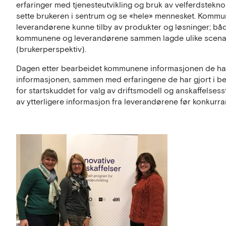
erfaringer med tjenesteutvikling og bruk av velferdstekn
sette brukeren i sentrum og se «hele» mennesket. Kommunen
leverandørene kunne tilby av produkter og løsninger; bå
kommunene og leverandørene sammen lagde ulike scenar
(brukerperspektiv).
Dagen etter bearbeidet kommunene informasjonen de had
informasjonen, sammen med erfaringene de har gjort i be
for startskuddet for valg av driftsmodell og anskaffelsess
av ytterligere informasjon fra leverandørene før konkurr