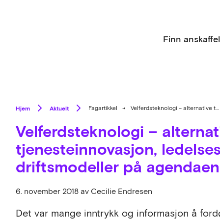
Finn anskaffe
Hjem
Aktuelt
Fagartikkel
→
Velferdsteknologi – alternative teknologier, tjenesteinnovasjon, ledelsesforankring og driftsmodeller på agendaen i Hallingdal
Velferdsteknologi – alternat
tjenesteinnovasjon, ledelse
driftsmodeller på agendaen 
6. november 2018
av Cecilie Endresen
Det var mange inntrykk og informasjon å for