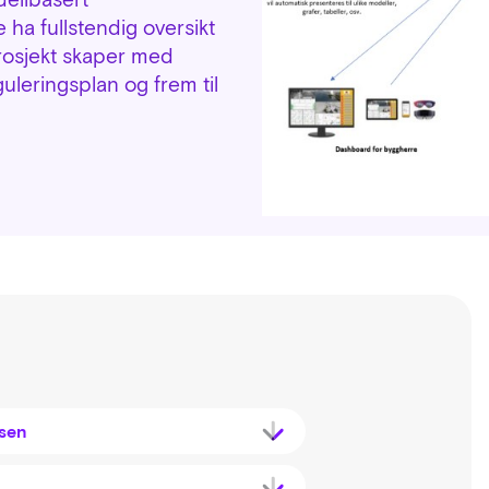
e ha fullstendig oversikt
prosjekt skaper med
guleringsplan og frem til
nsen