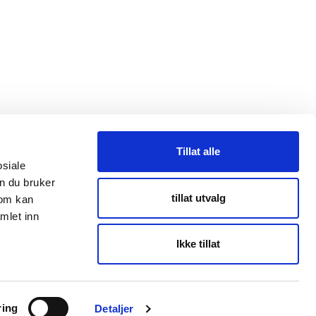
Tillat alle
osiale
n du bruker
taktpersoner
tillat utvalg
som kan
mlet inn
Ikke tillat
ring
Detaljer