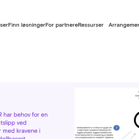
lser
Finn løsninger
For partnere
Ressurser
Arrangemen
 har behov for en
utslipp ved
r med kravene i
ellbasert