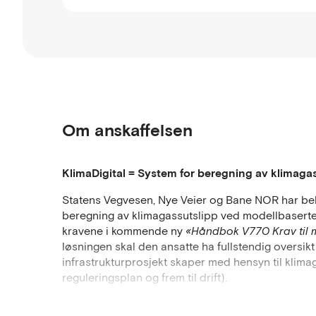
Om anskaffelsen
KlimaDigital = System for beregning av klimagas
Statens Vegvesen, Nye Veier og Bane NOR har beho
beregning av klimagassutslipp ved modellbaserte
kravene i kommende ny
«Håndbok V770 Krav til m
løsningen skal den ansatte ha fullstendig oversik
infrastrukturprosjekt skaper med hensyn til klima
reguleringsplan og frem til drift).
Bane NOR, Nye Veier og Statens vegvesen samarb