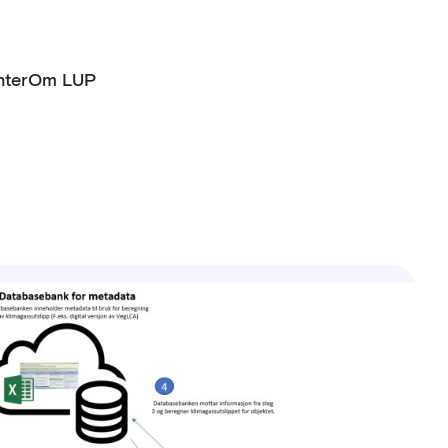
ter
Om LUP