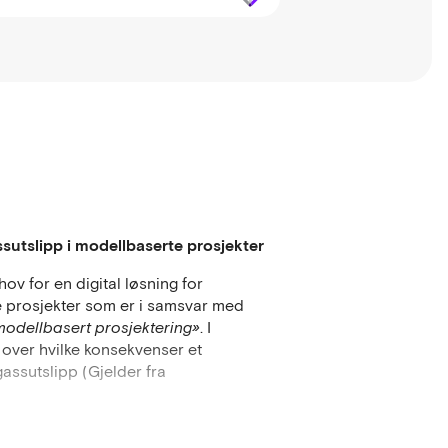
sutslipp i modellbaserte prosjekter
v for en digital løsning for
 prosjekter som er i samsvar med
odellbasert prosjektering»
. I
t over hvilke konsekvenser et
gassutslipp (Gjelder fra
eider for å nå nasjonale mål om