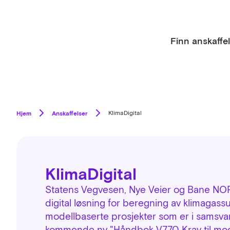
Finn anskaffe
Hjem
Anskaffelser
KlimaDigital
KlimaDigital
Statens Vegvesen, Nye Veier og Bane NOR
digital løsning for beregning av klimagass
modellbaserte prosjekter som er i samsva
kommende ny "Håndbok V770 Krav til mod