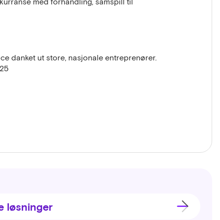
kurranse med forhandling, samspill til
ce danket ut store, nasjonale entreprenører.
025
itekter, og fikk skryt for både arkitektonisk
bygget. Bak ligger en idé om at
 i omgivelsene og samspille tydelig med
ort fokus på lavutslipp, miljø og også gjenbruk.
blant annet å bygge etter BREEAM og å ha
en skal ta stilling til nå i samspillfasen
e løsninger