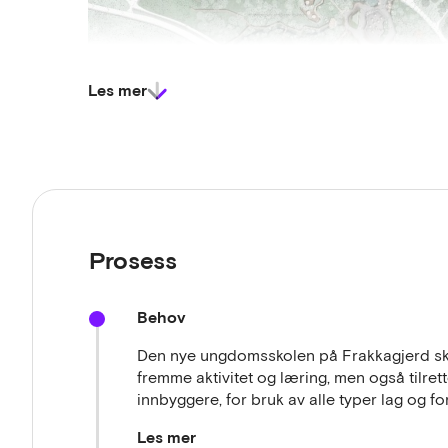
Les mer
Prosess
Behov
I Tysvær kommuines økonomiplan 2022-2025 er det
ny skole i Frakkagjerd.
Den nye ungdomsskolen på Frakkagjerd skal
fremme aktivitet og læring, men også tilret
Anskaffelsen gjennomføres som en innovativ, offen
innbyggere, for bruk av alle typer lag og f
dialog og samspill med leverandører og fagmiljø i
Les mer