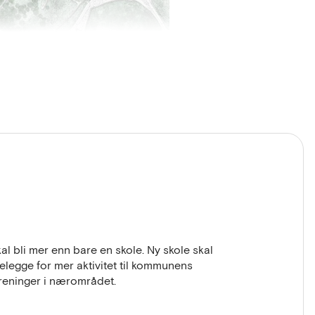
 avsatt 360 millioner til bygging av
 bli mer enn bare en skole. Ny skole skal
telegge for mer aktivitet til kommunens
tlig anskaffelse der det legges opp til
oreninger i nærområdet.
 forkant av konkurransen.