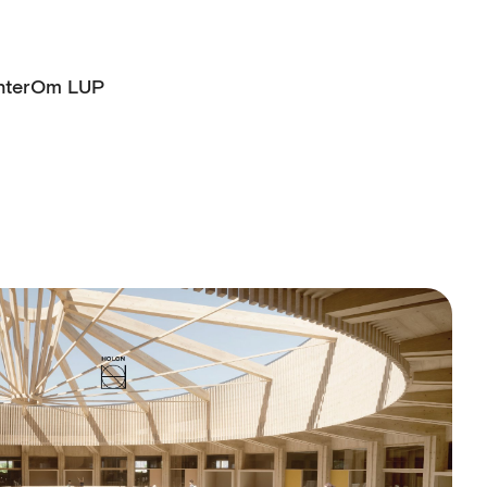
ter
Om LUP