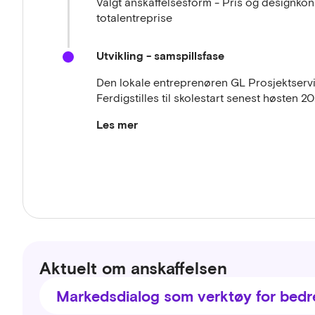
Valgt anskaffelsesform - Pris og designkon
totalentreprise
Utvikling - samspillsfase
Den lokale entreprenøren GL Prosjektservi
Ferdigstilles til skolestart senest høsten 2
Les mer
Vinnerforslaget IRIS er tegnet av HOLON ark
uttrykk og de rommelige kvalitetene inne i 
nærmiljøfunksjonen skal oppleves kraftfull
skolen. I tillegg er det selvsagt holdt et st
Det ligger flere opsjoner inne i tilbudet, 
solceller på taket. Dette er opsjoner kommun
Aktuelt om anskaffelsen
Markedsdialog som verktøy for bedr