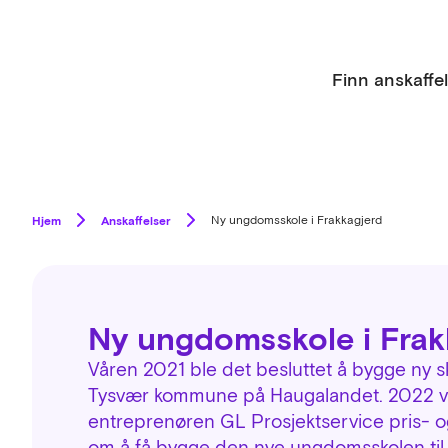
Finn anskaffe
Hjem
Anskaffelser
Ny ungdomsskole i Frakkagjerd
Ny ungdomsskole i Frak
Våren 2021 ble det besluttet å bygge ny sk
Tysvær kommune på Haugalandet. 2022 va
entreprenøren GL Prosjektservice pris- 
om å få bygge den nye ungdomsskolen til