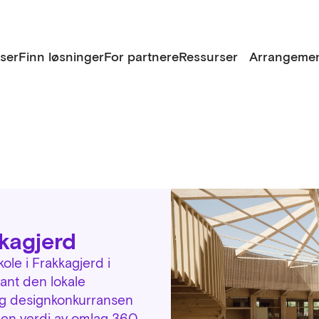
lser
Finn løsninger
For partnere
Ressurser
Arrangemen
kagjerd
ole i Frakkagjerd i
nt den lokale
og designkonkurransen
 en verdi av omlag 360