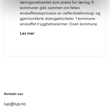
læringsnettverket som arena for læring. 5
kommuner gikk sammen om felles
anskaffelsesprosess av velferdsteknologi, og
gjennomførte dialogaktiviteter. 1 kommune
anskaffet trygghetsalarmer, Osen kommune.
Les mer
Ved å se på behovene man har og hva
teknologien skal løse, og ikke tenke løsninger,
som gjerne er basert på hva man kjenner til
fra før, var innovativ anskaffelsesmetode
en viktig læring.
Anskaffelsen til Osen kommune fikk inn
mange tilbud i konkurransen, selv om de er en
liten kommune.
Kontakt oss
lup@lup.no