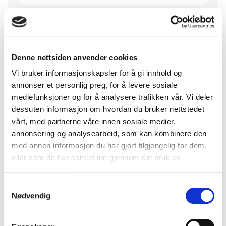
Følgeevaluering av læringsnettverk: Smarte offentlige anskaffelser. Gjennomført av TFoU
Denne nettsiden anvender cookies
Om anskaffelsen
Vi bruker informasjonskapsler for å gi innhold og
annonser et personlig preg, for å levere sosiale
mediefunksjoner og for å analysere trafikken vår. Vi deler
Samlet et nettverk av kommuner for å lære metode
dessuten informasjon om hvordan du bruker nettstedet
for innovative offentlige anskaffelser.
vårt, med partnerne våre innen sosiale medier,
annonsering og analysearbeid, som kan kombinere den
med annen informasjon du har gjort tilgjengelig for dem,
eller som de har samlet inn gjennom din bruk av
Prosess
tjenestene deres.
Samtykkevalg
Vurdere behov
Nødvendig
Trygghetsskapende teknologi og
responssentertjenester.