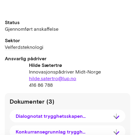
Status
Gjennomført anskaffelse
Sektor
Velferdsteknologi
Ansvarlig pådriver
Hilde Sætertrø
Innovasjonspådriver Midt-Norge
hilde.satertro@lup.no
416 86 788
Dokumenter (3)
Dialognotat trygghetsskapende teknologi og responstjenester Osen, Vikna, Namsos, Høylandet og Namsos kommuner
Konkurransegrunnlag trygghetsalarmer Osen kommune