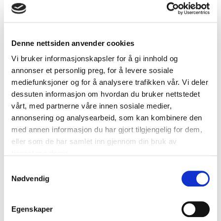
Kontaktinformasjon
Denne nettsiden anvender cookies
Hjemmeside
Vi bruker informasjonskapsler for å gi innhold og
www.hoylandet.kommune.no
annonser et personlig preg, for å levere sosiale
mediefunksjoner og for å analysere trafikken vår. Vi deler
dessuten informasjon om hvordan du bruker nettstedet
vårt, med partnerne våre innen sosiale medier,
Relaterte anskaffelser (2)
annonsering og analysearbeid, som kan kombinere den
med annen informasjon du har gjort tilgjengelig for dem,
eller som de har samlet inn gjennom din bruk av
Læringsnettverk for innovative anskaffelser av
tjenestene deres.
velferdsteknologi
Samtykkevalg
Læringsnettverk gjennomført i perioden 2015-2016
Nødvendig
for kommuner i Nord-Trøndelag. Anskaffelse av
velferdsteknologi for 5 kommuner i Nord-Trøndelag.
Egenskaper