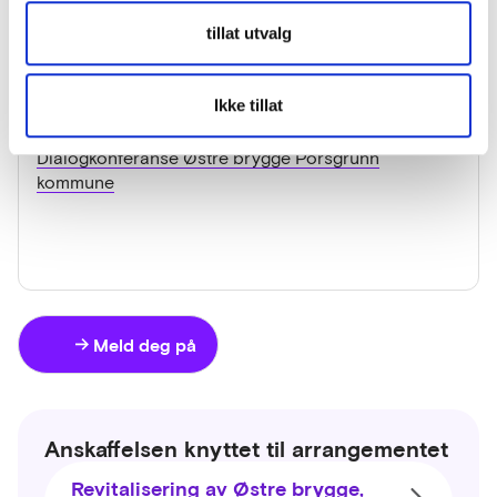
konsekvenser
tillat utvalg
Miljøvennlig avfallshåndtering i bygge- og
driftsfasen. Stikkord: plastfri byggeplass,
avfallsreduksjon mm.
Ikke tillat
Se invitasjon og program for dialogkonferansen:
Dialogkonferanse Østre brygge Porsgrunn
kommune
Meld deg på
Anskaffelsen knyttet til arrangementet
Revitalisering av Østre brygge,