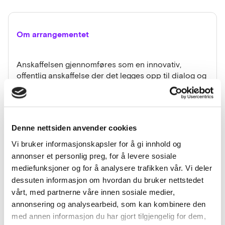
Om arrangementet
Anskaffelsen gjennomføres som en innovativ,
offentlig anskaffelse der det legges opp til dialog og
samspill med leverandører og fagmiljø i forkant av
konkurransen. Porsgrunn kommune inviterer derfor
interesserte landskapsarkitekter, rådgivende
ingeniører og entreprenører til leverandørdialog.
Denne nettsiden anvender cookies
Leverandørdialogen vil bestå av en
dialogkonferanse og derpå en-til-en-møter med de
Vi bruker informasjonskapsler for å gi innhold og
aktørene som ønsker det.
annonser et personlig preg, for å levere sosiale
mediefunksjoner og for å analysere trafikken vår. Vi deler
Formålet med dialogkonferansen er å få innspill fra
dessuten informasjon om hvordan du bruker nettstedet
leverandørene på hvordan Porsgrunn kommune kan
vårt, med partnerne våre innen sosiale medier,
nå målsettingene med anskaffelsen – ref.
annonsering og analysearbeid, som kan kombinere den
målsettingene under:
med annen informasjon du har gjort tilgjengelig for dem,