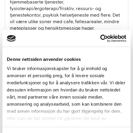
hjemmebaserte tjenester,
fysioterapi/ergoterapi/friskliv, ressurs- og
tjenestekontor, psykisk helsetjeneste med flere. Det
vil være ulike soner med cafe, fellesarealer, mindre
møteplasser og hensiktsmessige hager.
Helsekvartalet blir et komplekst bygg som skal
romme mye og har mye teknisk infrastruktur. Det skal
være høyt fokus på hva mennesker opplever, sanser
Denne nettsiden anvender cookies
og blir påvirket av i et byggesmart hus.
Vi bruker informasjonskapsler for å gi innhold og
annonser et personlig preg, for å levere sosiale
Agenda 22. februar 2023 – tid 1200-1530
mediefunksjoner og for å analysere trafikken vår. Vi deler
dessuten informasjon om hvordan du bruker nettstedet
Møteleder John Fredrik Rognsvaag
vårt, med partnerne våre innen sosiale medier,
annonsering og analysearbeid, som kan kombinere den
12.00 Velkommen til dialogkonferanse!
med annen informasjon du har gjort tilgjengelig for dem,
Innledning ved Rådmann Sigurd Eikje og
eller som de har samlet inn gjennom din bruk av
Annbjørg Lunde
tjenestene deres.
Kort presentasjon av deltagerne – alle (Navn,