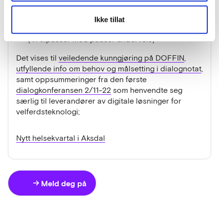
14.30 Dialogrunde – Spørsmål og svar
Ca. 15.00 Veien videre, èn-til-èn møtene – ved
Ikke tillat
Stig Bang-Andersen , LUP
(Vi tilpasser med pauser underveis)
Det vises til
veiledende kunngjøring på DOFFIN
,
utfyllende info om behov og målsetting i dialognotat
,
samt oppsummeringer fra den første
dialogkonferansen 2/11-22
som henvendte seg
særlig til leverandører av digitale løsninger for
velferdsteknologi;
Nytt helsekvartal i Aksdal
Meld deg på