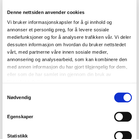
Denne nettsiden anvender cookies
Steg 3: Sikre likebehandling
Vi bruker informasjonskapsler for å gi innhold og
Del relevant informasjon med alle
annonser et personlig preg, for å levere sosiale
Dokumenter dialogen
mediefunksjoner og for å analysere trafikken vår. Vi deler
Vær tydelig på at dialog ikke er forhandling
dessuten informasjon om hvordan du bruker nettstedet
vårt, med partnerne våre innen sosiale medier,
annonsering og analysearbeid, som kan kombinere den
Beskrivende eksempel: Droner til
med annen informasjon du har gjort tilgjengelig for dem,
overvåking og logistikk
eller som de har samlet inn gjennom din bruk av
tjenestene deres.
I prosjektet
Droner til overvåkning og logistikk
ønsket
Samtykkevalg
oppdragsgiver bedre oversikt og raskere respons i
Nødvendig
krevende operasjoner. Gjennom dialogkonferanse og
møter med leverandører ble det tydelig hvilke
teknologiske og regulatoriske rammer som måtte tas
Egenskaper
hensyn til. Dialogen førte til justerte og mer realistiske
krav, og flere relevante aktører deltok i konkurransen.
Statistikk