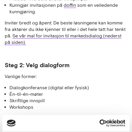
Kunngjør invitasjonen på
doffin
som en veiledende
kunngjøring.
Inviter bredt og åpent: De beste løsningene kan komme
fra aktører du ikke kjenner til eller i det hele tatt har tenkt
på.
Se vår mal for invitasjon til markedsdialog (nederst
på siden).
Steg 2: Velg dialogform
Vanlige former:
Dialogkonferanse (digital eller fysisk)
Én-til-én-møter
Skriftlige innspill
Workshops
Valg av form avhenger av kompleksitet og marked. Les
mer om hver enkelt form lenger ned.