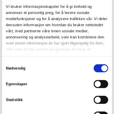
byggeplasser.
Vi bruker informasjonskapsler for å gi innhold og
annonser et personlig preg, for å levere sosiale
mediefunksjoner og for å analysere trafikken vår. Vi deler
dessuten informasjon om hvordan du bruker nettstedet
vårt, med partnerne våre innen sosiale medier,
annonsering og analysearbeid, som kan kombinere den
med annen informasjon du har gjort tilgjengelig for dem,
eller som de har samlet inn gjennom din bruk av
tjenestene deres.
Samtykkevalg
Nødvendig
Tekniske løsninger
Egenskaper
Arnfinn Strålberg i Veidekke Entreprenør AS (
4-Drift av
byggeplasser-på vei mot utslippsfrie
Statistikk
byggeplasser_ArnfinnStrålberg
) gjennomgikk de ulike
fasene i et byggeprosjekt (rivingsfasen, grunnarbeider,
råbygg/betong, tett bygg/innvendige arbeider) og hva