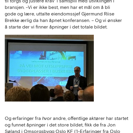
til torgs og justere krav i samspill med utviklingen i
bransjen. -Vi er ikke best, men har et mål om å bli
gode og lære, uttalte eiendomssjef Gjermund Riise
Brekke ærlig da han åpnet konferansen. – Og vi ønsker
å starte der vi finner åpninger i det totale bildet.
Og erfaringer fra
hvor
andre, offentlige aktører har startet
og funnet åpninger i det store bildet, fikk de fra Jon
Søland i Omsorgsbygg Oslo KF (
1-Erfaringer fra Oslo