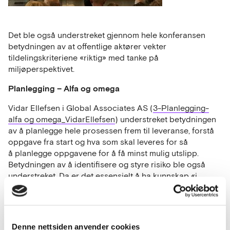
Det ble også understreket gjennom hele konferansen
betydningen av at offentlige aktører vekter
tildelingskriteriene «riktig» med tanke på
miljøperspektivet.
Planlegging – Alfa og omega
Vidar Ellefsen i Global Associates AS (
3-Planlegging-
alfa og omega_VidarEllefsen
) understreket betydningen
av å planlegge hele prosessen frem til leveranse, forstå
oppgave fra start og hva som skal leveres for så
å planlegge oppgavene for å få minst mulig utslipp.
Betydningen av å identifisere og styre risiko ble også
understreket. Da er det essensielt å ha kunnskap «i
bånn» om hva som er mulig. Eksempelvis i forhold
til oppvarming av byggeplass (byggtørk), tilgjengelige
teknologier av anleggsmaskiner og transport og ikke
minst effekter av omlegging til fossilfri- og utslippsfrie
Denne nettsiden anvender cookies