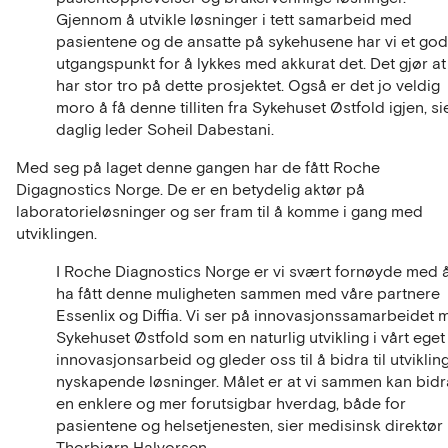
Gjennom å utvikle løsninger i tett samarbeid med
pasientene og de ansatte på sykehusene har vi et god
utgangspunkt for å lykkes med akkurat det. Det gjør at 
har stor tro på dette prosjektet. Også er det jo veldig
moro å få denne tilliten fra Sykehuset Østfold igjen, si
daglig leder Soheil Dabestani.
Med seg på laget denne gangen har de fått Roche
Digagnostics Norge. De er en betydelig aktør på
laboratorieløsninger og ser fram til å komme i gang med
utviklingen.
I Roche Diagnostics Norge er vi svært fornøyde med 
ha fått denne muligheten sammen med våre partnere
Essenlix og Diffia. Vi ser på innovasjonssamarbeidet 
Sykehuset Østfold som en naturlig utvikling i vårt eget
innovasjonsarbeid og gleder oss til å bidra til utviklin
nyskapende løsninger. Målet er at vi sammen kan bidra
en enklere og mer forutsigbar hverdag, både for
pasientene og helsetjenesten, sier medisinsk direktør
Thorbjørn Halvorsen.