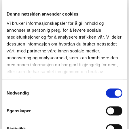
Anskaffelsen knyttet til nyheten
Denne nettsiden anvender cookies
Fremtidens
Vi bruker informasjonskapsler for å gi innhold og
baderomsløsninger er her
annonser et personlig preg, for å levere sosiale
snart!
mediefunksjoner og for å analysere trafikken vår. Vi deler
dessuten informasjon om hvordan du bruker nettstedet
vårt, med partnerne våre innen sosiale medier,
annonsering og analysearbeid, som kan kombinere den
med annen informasjon du har gjort tilgjengelig for dem,
eller som de har samlet inn gjennom din bruk av
Kommentarer
tjenestene deres.
Legg igjen en kommentar
Samtykkevalg
Nødvendig
Din e-postadresse vil ikke bli publisert.
Obligatoriske felt
er merket med
*
Egenskaper
Statistikk