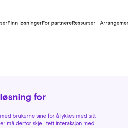
lser
Finn løsninger
For partnere
Ressurser
Arrangemen
løsning for
med brukerne sine for å lykkes med sitt
r må derfor skje i tett interaksjon med