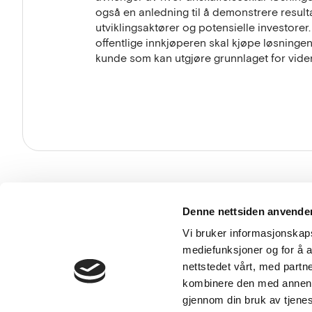
også en anledning til å demonstrere resulta
utviklingsaktører og potensielle investorer.
offentlige innkjøperen skal kjøpe løsningen 
kunde som kan utgjøre grunnlaget for vide
Besø
Denne nettsiden anvende
Mid
Vi bruker informasjonskapsl
036
mediefunksjoner og for å a
nettstedet vårt, med part
kombinere den med annen in
gjennom din bruk av tjene