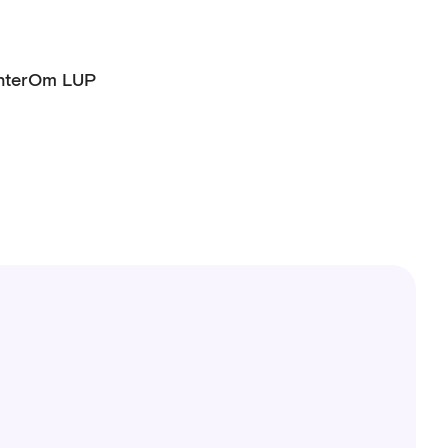
ter
Om LUP