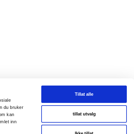
Tillat alle
osiale
n du bruker
taktpersoner
tillat utvalg
som kan
mlet inn
Ikke tillat