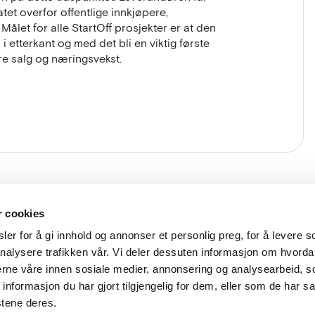
tet overfor offentlige innkjøpere,
 Målet for alle StartOff prosjekter er at den
i etterkant og med det bli en viktig første
re salg og næringsvekst.
ksadresse
Kontakt oss
r cookies
delthuns gate 27
lup@lup.no
er for å gi innhold og annonser et personlig preg, for å levere s
8 Oslo
nalysere trafikken vår. Vi deler dessuten informasjon om hvorda
Se alle kon
nerne våre innen sosiale medier, annonsering og analysearbeid, 
formasjon du har gjort tilgjengelig for dem, eller som de har sa
stene deres.