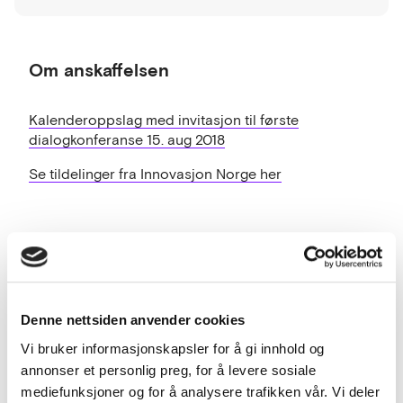
Om anskaffelsen
Kalenderoppslag med invitasjon til første
dialogkonferanse 15. aug 2018
Se tildelinger fra Innovasjon Norge her
Nye bærekraftige løsninger (økonomisk
og miljømessig) for broer og
fjordkrysninger
Denne nettsiden anvender cookies
Vi bruker informasjonskapsler for å gi innhold og
Behov
annonser et personlig preg, for å levere sosiale
Fylkeskommunene (48%) er sammen med
mediefunksjoner og for å analysere trafikken vår. Vi deler