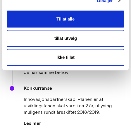
Detaljer
av en tidlig dialogkonferanse for å fortelle om
at fylkeskommunen igangsetter en
konkurranse etter prosedyren
Tillat alle
innovasjonspartnerskap. Det vil bli lagt vekt
på å fortelle hvordan en slik prosedyre blir
gjennomført, og hensikten er også å starte
tillat utvalg
mobiliseringen av markedet og ulike fagmiljø,
for så å se behovet for eventuelt flere og mer
spesifikke dialogaktiviteter.
Ikke tillat
Det vil også være flere fylkeskommuner og
Statens Vegvesen som følger prosessen da
de har samme behov.
Konkurranse
Innovasjonspartnerskap. Planen er at
utviklingsfasen skal vare i ca 2 år, utlysing
muligens rundt årsskiftet 2018/2019.
Les mer