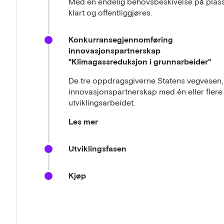
Med en endelig behovsbeskivelse på plass
klart og offentliggjøres.
Konkurransegjennomføring
innovasjonspartnerskap
"Klimagassreduksjon i grunnarbeider"
De tre oppdragsgiverne Statens vegvesen
innovasjonspartnerskap med én eller flere
utviklingsarbeidet.
Les mer
Statens vegvesen, Bane NOR og Statsbygg 
Utviklingsfasen
med et konsortiet bestående av Cautus Geo
seg med seismikk-selskapet Argeo som inn
Kjøp