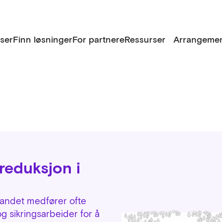
lser
Finn løsninger
For partnere
Ressurser
Arrangemen
reduksjon i
landet medfører ofte
 sikringsarbeider for å