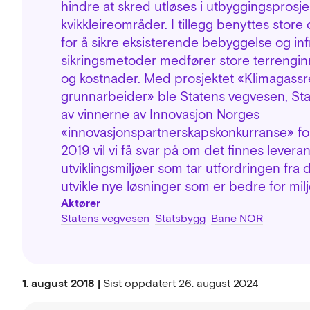
hindre at skred utløses i utbyggingsprosjek
kvikkleireområder. I tillegg benyttes store 
for å sikre eksisterende bebyggelse og inf
sikringsmetoder medfører store terrenginn
og kostnader. Med prosjektet «Klimagassr
grunnarbeider» ble Statens vegvesen, S
av vinnerne av Innovasjon Norges
«innovasjonspartnerskapskonkurranse» for 
2019 vil vi få svar på om det finnes lever
utviklingsmiljøer som tar utfordringen fra 
utvikle nye løsninger som er bedre for milj
Aktører
Statens vegvesen
Statsbygg
Bane NOR
1. august 2018 |
Sist oppdatert
26. august 2024