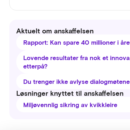
Aktuelt om anskaffelsen
Rapport: Kan spare 40 millioner i år
Prosessmodell for prosedyren Innovasjonspartnerskap
Lovende resultater fra nok et innov
etterpå?
Løsningen er klart til å tas i bruk
Du trenger ikke avlyse dialogmøtene
5.juni ble løsningen presentert. De 70 som delto
innovasjonspartnerskapet, løsning og viktigheten av
Løsninger knyttet til anskaffelsen
klippene nedenfor kan du se en redigert versjon 
Miljøvennlig sikring av kvikkleire
Introduksjon til dagen
Bakgrunn og behovet
Løsningen