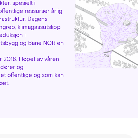
ter, spesielt i
offentlige ressurser årlig
rastruktur. Dagens
grep, klimagassutslipp,
eduksjon i
tatsbygg og Bane NOR en
2018. I løpet av våren
andører og
det offentlige og som kan
øet.