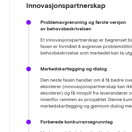
Innovasjonspartnerskap
områdene på Østlandet og i Trøndelag befinner 
kvikkleireavsetninger. Dagens sikringsmetoder m
klimagassutslipp. I tillegg medfører krav om fortet
Problemavgrensning og første versjon
prosjekter på tomter der grunnforholdene må forbe
av behovsbeskrivelsen
kostnader og klimagassutslipp. Med de økende kli
det behov for å utvikle klimavennlige sikrings- o
Et innovasjonspartnerskap er begrenset både
unngå at nødvendige tiltak for å øke samfunnssik
fasen er formålet å avgrense problemstilli
bekostning av klima og miljø.
behovbeskrivelse som markedet kan ta utg
Les mer om prosedyren Innovasjonspartnerskap p
Markedskartlegging og dialog
Den neste fasen handler om å få bedre over
eksisterer (innovasjonspartnerskap kan ik
eksisterer) og få innspill fra leverandører 
innenfor rammen av prosjektet. Denne kun
markedskartlegging og gjennom dialog me
Forberede konkurransegrunnlag