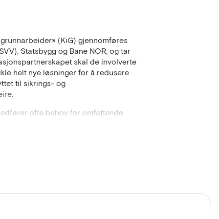
 grunnarbeider» (KiG) gjennomføres
SVV), Statsbygg og Bane NOR, og tar
vasjonspartnerskapet skal de involverte
le helt nye løsninger for å redusere
et til sikrings- og
ire.
medfører ofte behov for omfattende
 at skred utløses i
I tillegg benyttes store offentlige
og infrastruktur. Kvikkleire blir
r kan kvikkleireskred forplante seg
ale konsekvenser, slik som Rissaskredet
prosesser (for eksempel erosjon), eller
 anleggsvirksomhet).
 marin grense som strekker seg opp
rdbruksarealene og tettest befolkede