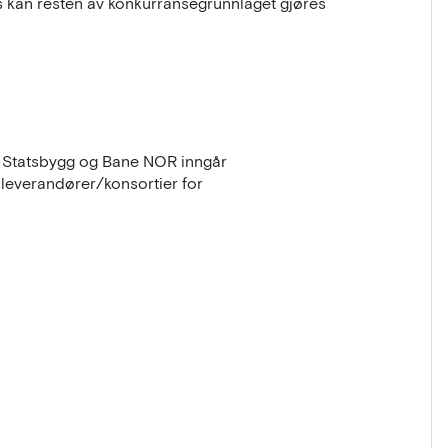
 kan resten av konkurransegrunnlaget gjøres
, Statsbygg og Bane NOR inngår
 leverandører/konsortier for
inngikk i 2020 et innovasjonspartnerskap
, Multiconsult og Norcem, som har styrket
ovasjonspartner i KlimaGrunn.