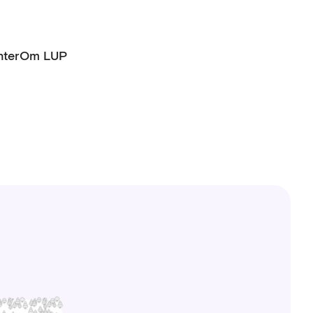
ter
Om LUP