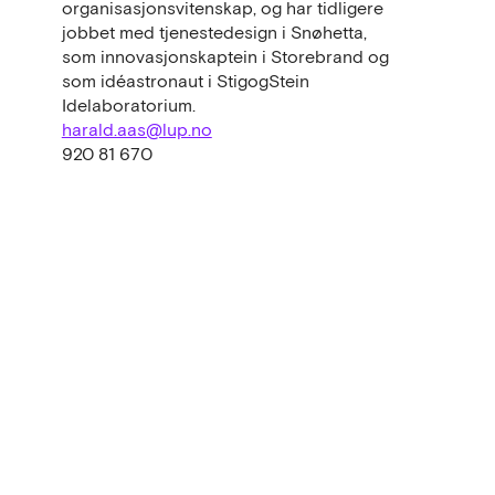
organisasjonsvitenskap, og har tidligere
jobbet med tjenestedesign i Snøhetta,
som innovasjonskaptein i Storebrand og
som idéastronaut i StigogStein
Idelaboratorium.
harald.aas@lup.no
920 81 670