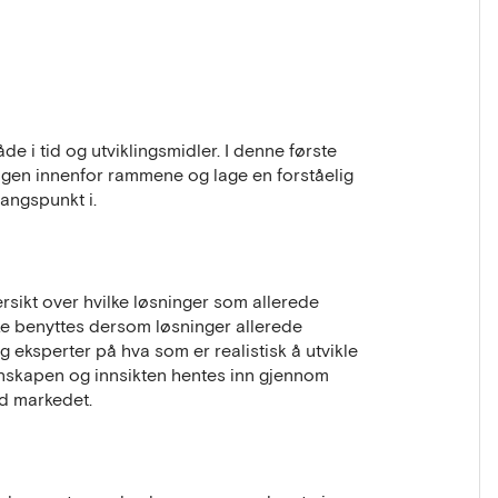
seg i områder med store
edfører store terrenginngrep og
ting i urbane strøk at det iverksettes
dres. Disse tiltakene fører til høye
mautfordringene vi har foran oss, er
g grunnforsterkningsmetoder for å
 i tid og utviklingsmidler. I denne første
kerheten og arealutnyttelsen går på
ngen innenfor rammene og lage en forståelig
angspunkt i.
å anskaffelser.no.
sikt over hvilke løsninger som allerede
ke benyttes dersom løsninger allerede
og eksperter på hva som er realistisk å utvikle
nskapen og innsikten hentes inn gjennom
d markedet.