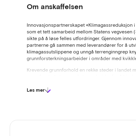
Om anskaffelsen
Innovasjonspartnerskapet «Klimagassreduksjon i
som et tett samarbeid mellom Statens vegvesen (
sikte på å løse felles utfordringer. Gjennom inno
partnerne gå sammen med leverandører for å utvik
klimagassutslippene og unngå terrenginngrep knytt
grunnforsterkningsarbeider i områder med kvikkle
Krevende grunnforhold en rekke steder i landet 
grunnforsterkning og sikringsarbeider for å hindre
utbyggingsprosjekter, spesielt i kvikkleireområder. 
Les mer
ressurser årlig for å sikre eksisterende bebyggelse 
flytende ved omrøring, eller overbelastning. Derfo
flere hundre meter fra utløsningsstedet og få fat
i 1978. Kvikkleireskred utløses både av naturlige 
som følge av menneskelig aktivitet (for eksempel
I Norge kan man finne kvikkleire i områder under
mot 220 moh. Store deler av de mest fruktbare jo