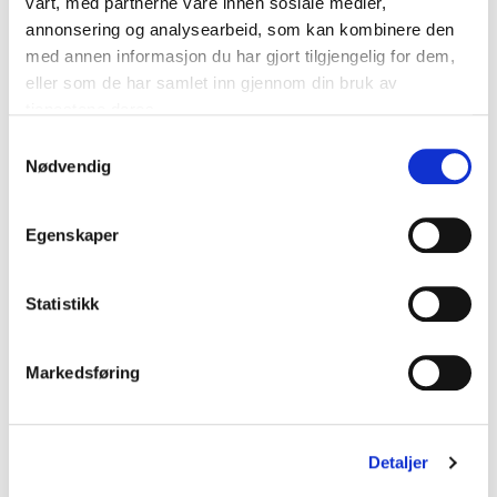
vårt, med partnerne våre innen sosiale medier,
annonsering og analysearbeid, som kan kombinere den
med annen informasjon du har gjort tilgjengelig for dem,
eller som de har samlet inn gjennom din bruk av
tjenestene deres.
Samtykkevalg
Nødvendig
Under utvikling
Egenskaper
Løsning fra
ESNA, Torghatten Midt
Statistikk
Utslippsfri hurtigbåt med luftputeteknologi
Klima og miljøteknologi
Maritim
Transport
Markedsføring
Detaljer