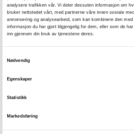
analysere trafikken vår. Vi deler dessuten informasjon om h
kunngjøring av konkurranse finner du via sidene
HER.
bruker nettstedet vårt, med partnerne våre innen sosiale med
I prosessen har Leverandørutviklingsprogrammet (LUP)
annonsering og analysearbeid, som kan kombinere den med
støttet med kompetanse og bistand knyttet til metode for
informasjon du har gjort tilgjengelig for dem, eller som de ha
innovative anskaffelser, dialogprosess og veivalg, samt
inn gjennom din bruk av tjenestene deres.
mobilisering av bedrifter og bedriftsnettverk.
Samtykkevalg
Nødvendig
Kommentarer
Egenskaper
Legg igjen en kommentar
Statistikk
Din e-postadresse vil ikke bli publisert.
Obligatoriske felt
er merket med
*
Markedsføring