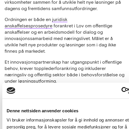
virksomheter sammen for å utvikle helt nye løsninger på
dagens og fremtidens samfunnsutfordringer.
Ordningen er både en
juridisk
anskaffelsesprosedyre
forankret i Lov om offentlige
anskaffelser og en arbeidsmodell for dialog og
innovasjonssamarbeid med næringslivet. Målet er å
utvikle helt nye produkter og løsninger som i dag ikke
finnes på markedet.
Et innovasjonspartnerskap har utgangspunkt i offentlige
behov, krever topplederforankring og inkluderer
næringsliv og offentlig sektor både i behovsforståelse og
under løsningsutforming.
Interesserte leverandører inviteres til digitalt
informasjonsmøte: «Smart Vinterdrift med effektiv
Planlegging og riktig Informasjon». Møtet gjennomføres
5. mai 2020, og er kun et tilbud til interessenter. For
Denne nettsiden anvender cookies
program og påmelding se
HER.
Vi bruker informasjonskapsler for å gi innhold og annonser et
personlig preg, for å levere sosiale mediefunksjoner og for å
Mere om Innovasjonspartnerskapet Smart Vintervei samt