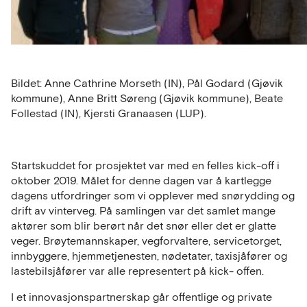
Bildet: Anne Cathrine Morseth (IN), Pål Godard (Gjøvik
kommune), Anne Britt Søreng (Gjøvik kommune), Beate
Follestad (IN), Kjersti Granaasen (LUP).
Startskuddet for prosjektet var med en felles kick-off i
oktober 2019. Målet for denne dagen var å kartlegge
dagens utfordringer som vi opplever med snørydding og
drift av vinterveg. På samlingen var det samlet mange
aktører som blir berørt når det snør eller det er glatte
veger. Brøytemannskaper, vegforvaltere, servicetorget,
innbyggere, hjemmetjenesten, nødetater, taxisjåfører og
lastebilsjåfører var alle representert på kick- offen.
I et innovasjonspartnerskap går offentlige og private