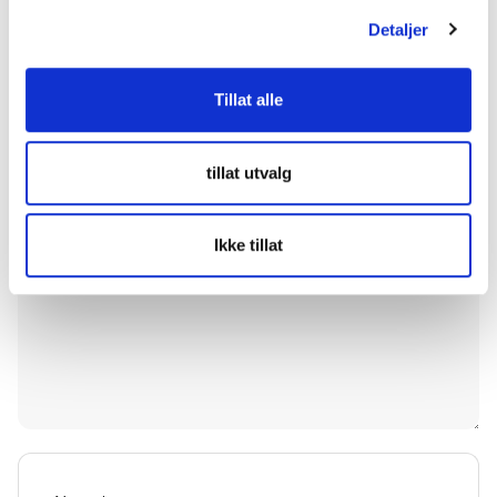
Kommentarer
Detaljer
Legg igjen en kommentar
Tillat alle
Din e-postadresse vil ikke bli publisert.
Obligatoriske felt
er merket med
*
tillat utvalg
Ikke tillat