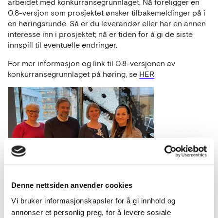
arbeidet med konkurransegrunnlaget. Nå foreligger en
0,8-versjon som prosjektet ønsker tilbakemeldinger på i
en høringsrunde. Så er du leverandør eller har en annen
interesse inn i prosjektet; nå er tiden for å gi de siste
innspill til eventuelle endringer.
For mer informasjon og link til 0.8-versjonen av
konkurransegrunnlaget på høring, se
HER
Denne nettsiden anvender cookies
Vi bruker informasjonskapsler for å gi innhold og
Fv.: Liv Heidi Brattås-Remo, daglig leder på Legevakta i
annonser et personlig preg, for å levere sosiale