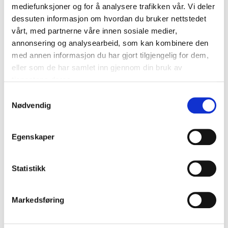
Drammen som er samarbeidspartner i prosjektet, Hans-
mediefunksjoner og for å analysere trafikken vår. Vi deler
Christian Platou, prosjektleder, Ellen Staknes,
dessuten informasjon om hvordan du bruker nettstedet
Sykehusinnkjøp, som leder arbeidet med
vårt, med partnerne våre innen sosiale medier,
konkurransegrunnlaget og Camilla Helgesen,
annonsering og analysearbeid, som kan kombinere den
prosjektkoordinator, ønsker innspill for å få det beste
med annen informasjon du har gjort tilgjengelig for dem,
utgangspunktet for et godt resultat til slutt!
eller som de har samlet inn gjennom din bruk av
tjenestene deres.
Samtykkevalg
Anskaffelsen knyttet til nyheten
Nødvendig
Innovasjonspartnerskap –
Videosamtale med
Egenskaper
Akuttmedisinsk
kommunikasjonssentral
(AMK)
Statistikk
Markedsføring