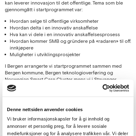
kan leverer innovasjon til det offentlige. Tema som ble
gjennomgått i startprogrammet var:
Hvordan selge til offentlige virksomheter
Hvordan delta i en innovativ anskaffelse
Hva kan vi dele i en innovativ anskaffelsesprosess
Hvordan kommer SMB og gründere på «radaren» til off.
innkjøpere
Muligheter i utviklingsprosjekter
I Bergen arrangerte vi startprogrammet sammen med
Bergen kommune, Bergen teknologioverføring og
Norwegian Smart Care Cluster mens vi i Stavanger
hadde Stavanger kommune, Norwegian Tunnel Safety
Cluster og Norwegian Smart Care Cluster som
medarrangører.
Denne nettsiden anvender cookies
Vi bruker informasjonskapsler for å gi innhold og
annonser et personlig preg, for å levere sosiale
Kommentarer
mediefunksjoner og for å analysere trafikken vår. Vi deler