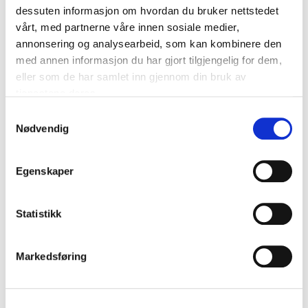
dessuten informasjon om hvordan du bruker nettstedet
Legg igjen en kommentar
vårt, med partnerne våre innen sosiale medier,
Din e-postadresse vil ikke bli publisert.
Obligatoriske felt
annonsering og analysearbeid, som kan kombinere den
er merket med
*
med annen informasjon du har gjort tilgjengelig for dem,
eller som de har samlet inn gjennom din bruk av
tjenestene deres.
Samtykkevalg
Nødvendig
Egenskaper
Statistikk
Markedsføring
Navn
*