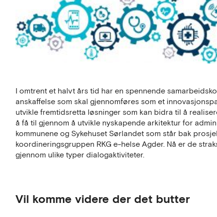
I omtrent et halvt års tid har en spennende samarbeidskon
anskaffelse som skal gjennomføres som et innovasjonspa
utvikle fremtidsretta løsninger som kan bidra til å realis
å få til gjennom å utvikle nyskapende arkitektur for admin
kommunene og Sykehuset Sørlandet som står bak prosjek
koordineringsgruppen RKG e-helse Agder. Nå er de straks 
gjennom ulike typer dialogaktiviteter.
Vil komme videre der det butter