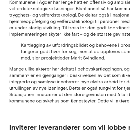
Kommunene i Agder har lenge hatt en offensiv og ambisiøs
velferdsteknologiske løsninger. Blant annet så har kommu
trygghets- og velferdsteknologi. De deltar også i nasjona
hjemmeoppfølging og velferdsteknologi til personer med
er under stadig utvikling. Til tross for den godt koordinert
Implementeringen skyter ikke fart – og de største gevinste
Kartlegging av utfordringsbildet og behovene i pros
fungerer godt hver for seg, men at de oppleves som 
med, sier prosjektleder Marit Svindland.
Mange ulike aktører har deltatt i behovskartleggingen, og 
sammen» er en gjenganger i beskrivelsen av det som ikke 
integrerte og sømløse innebærer mye ekstra arbeid for de
utrullingen av nye løsninger. Dette er også tungvint for t
Situasjonen innebærer at den store gevinsten med å ta i 
kommunene og sykehus som tjenesteyter. Dette vil aktørene 
Inviterer leverandører som vil jobbe