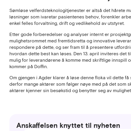
Sømløse velferdsteknologitjenester er altså det hårete 
løsninger som ivaretar pasientenes behov, forenkler ar
enkel felles forvaltning, drift og vedlikehold av utstyret.
Etter gode forberedelser og analyser internt er prosjekt
mulighetsrommet med fremtidsretta og innovative leveran
respondere på dette, og ser fram til å presentere utford
hvordan dette best kan løses. Den 13. april inviteres det ti
mulig for leverandørene å komme med skriftlige innspill o
kommer på Doffin.
Om gjengen i Agder klarer å løse denne floka vil dette få 
derfor mange aktører som følger nøye med på det som skj
aktører kjenner sin besøkstid og benytter seg av mulighete
Anskaffelsen knyttet til nyheten