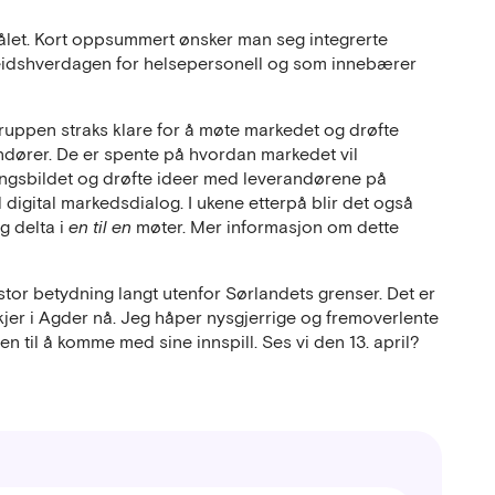
målet. Kort oppsummert ønsker man seg integrerte
beidshverdagen for helsepersonell og som innebærer
gruppen straks klare for å møte markedet og drøfte
dører. De er spente på hvordan markedet vil
ringsbildet og drøfte ideer med leverandørene på
l digital markedsdialog. I ukene etterpå blir det også
g delta i
en til en
møter. Mer informasjon om dette
stor betydning langt utenfor Sørlandets grenser. Det er
er i Agder nå. Jeg håper nysgjerrige og fremoverlente
n til å komme med sine innspill. Ses vi den 13. april?