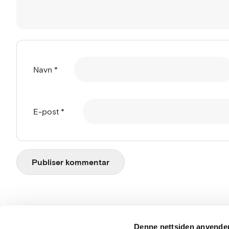
Navn
*
E-post
*
Besø
Denne nettsiden anvende