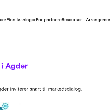
lser
Finn løsninger
For partnere
Ressurser
Arrangemen
 i Agder
er inviterer snart til markedsdialog.