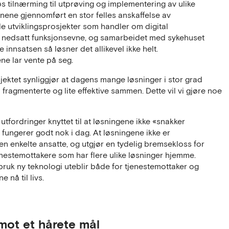
 tilnærming til utprøving og implementering av ulike
nene gjennomført en stor felles anskaffelse av
le utviklingsprosjekter som handler om digital
 nedsatt funksjonsevne, og samarbeidet med sykehuset
e innsatsen så løsner det allikevel ikke helt.
ne lar vente på seg.
jektet synliggjør at dagens mange løsninger i stor grad
fragmenterte og lite effektive sammen. Dette vil vi gjøre noe
utfordringer knyttet til at løsningene ikke «snakker
fungerer godt nok i dag. At løsningene ikke er
n enkelte ansatte, og utgjør en tydelig bremsekloss for
jenestemottakere som har flere ulike løsninger hjemme.
bruk ny teknologi uteblir både for tjenestemottaker og
nå til livs.
 mot et hårete mål