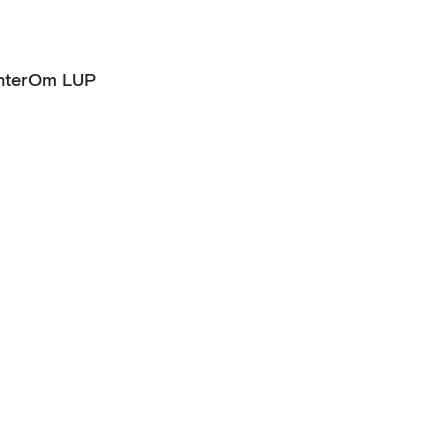
ter
Om LUP