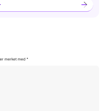
r
t er merket med
*