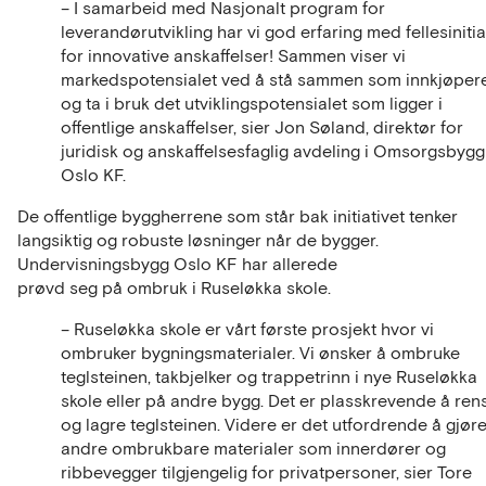
– I samarbeid med Nasjonalt program for
leverandørutvikling har vi god erfaring med fellesinitia
for innovative anskaffelser! Sammen viser vi
markedspotensialet ved å stå sammen som innkjøper
og ta i bruk det utviklingspotensialet som ligger i
offentlige anskaffelser, sier Jon Søland, direktør for
juridisk og anskaffelsesfaglig avdeling i Omsorgsbygg
Oslo KF.
De offentlige byggherrene som står bak initiativet tenker
langsiktig og robuste løsninger når de bygger.
Undervisningsbygg Oslo KF har allerede
prøvd seg på ombruk i Ruseløkka skole.
– Ruseløkka skole er vårt første prosjekt hvor vi
ombruker bygningsmaterialer. Vi ønsker å ombruke
teglsteinen, takbjelker og trappetrinn i nye Ruseløkka
skole eller på andre bygg. Det er plasskrevende å ren
og lagre teglsteinen. Videre er det utfordrende å gjør
andre ombrukbare materialer som innerdører og
ribbevegger tilgjengelig for privatpersoner, sier Tore