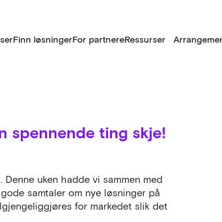
lser
Finn løsninger
For partnere
Ressurser
Arrangemen
n spennende ting skje!
t. Denne uken hadde vi sammen med
ge, gode samtaler om nye løsninger på
lgjengeliggjøres for markedet slik det