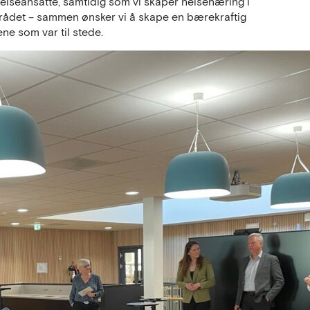
helseansatte, samtidig som vi skaper helsenæring i
mrådet – sammen ønsker vi å skape en bærekraftig
ene som var til stede.