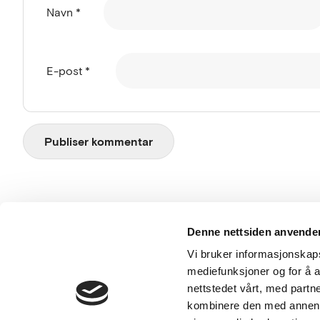
Navn
*
E-post
*
Besø
Denne nettsiden anvende
Mid
Vi bruker informasjonskapsl
036
mediefunksjoner og for å a
nettstedet vårt, med part
kombinere den med annen in