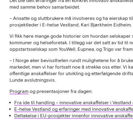
Det ble delt erfaringer fra en konkret innovativ anskaffe
med samme behov samarbeidet.
– Ansatte og sluttbrukere må involveres og ha eierskap til
prosjektleder i E-helse Vestland, Kari Bjørkheim Eidheim.
Vi fikk høre mange gode historier om hvordan selskap
kommuner og helseforetak. I tillegg var det satt av tid ti
oppstartsselskap som YouWell, Eupnea, og Trigo var framp
– I Norge øker bevisstheten rundt mulighetene for å bruke I
markedet, men vi har fortsatt noe å strekke oss etter. Vi 
offentlige anskaffelser for utvikling og etterfølgende drift
Lunde avslutningsvis.
Program
og presentasjoner fra dagen:
Fra ide til handling – innovative anskaffelser i Vestlan
E-helse Vestland og erfaringer med innovative anskaffe
Deltakelse i EU-prosjekter innenfor innovative anskaffe