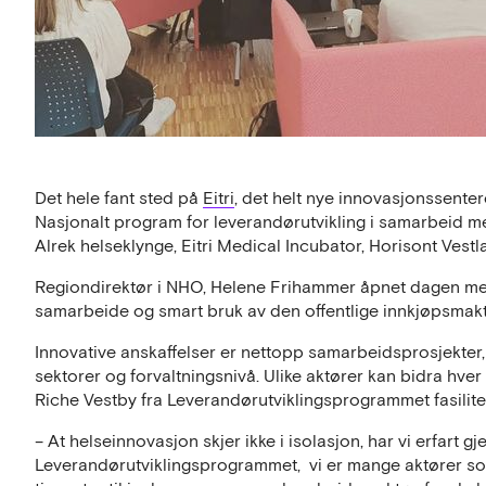
Det hele fant sted på
Eitri
, det helt nye innovasjonssenter
Nasjonalt program for leverandørutvikling i samarbeid 
Alrek helseklynge, Eitri Medical Incubator, Horisont Vest
Regiondirektør i NHO, Helene Frihammer åpnet dagen me
samarbeide og smart bruk av den offentlige innkjøpsmak
Innovative anskaffelser er nettopp samarbeidsprosjekter,
sektorer og forvaltningsnivå. Ulike aktører kan bidra hve
Riche Vestby fra Leverandørutviklingsprogrammet fasilite
– At helseinnovasjon skjer ikke i isolasjon, har vi erfart 
Leverandørutviklingsprogrammet, vi er mange aktører som