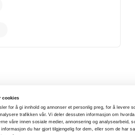
ksadresse
Kontakt oss
r cookies
delthuns gate 27
lup@lup.no
er for å gi innhold og annonser et personlig preg, for å levere s
8 Oslo
nalysere trafikken vår. Vi deler dessuten informasjon om hvorda
Se alle kon
nerne våre innen sosiale medier, annonsering og analysearbeid, 
formasjon du har gjort tilgjengelig for dem, eller som de har sa