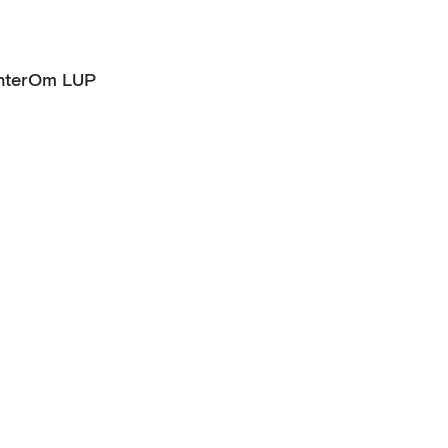
ter
Om LUP