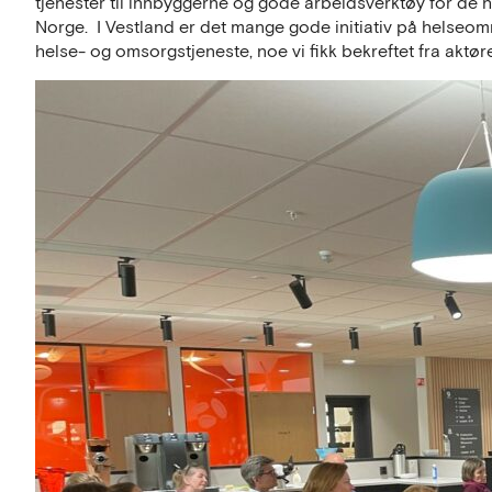
tjenester til innbyggerne og gode arbeidsverktøy for de 
Norge. I Vestland er det mange gode initiativ på helseo
helse- og omsorgstjeneste, noe vi fikk bekreftet fra aktør