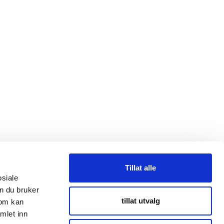
Tillat alle
osiale
n du bruker
taktpersoner
tillat utvalg
som kan
mlet inn