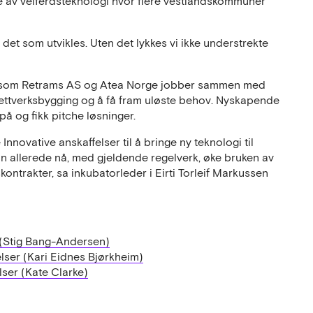
lse av velferdsteknologi hvor flere vestlandskommuner
 det som utvikles. Uten det lykkes vi ikke understrekte
er som Retrams AS og Atea Norge jobber sammen med
l nettverksbygging og å få fram uløste behov. Nyskapende
å og fikk pitche løsninger.
nnovative anskaffelser til å bringe ny teknologi til
kan allerede nå, med gjeldende regelverk, øke bruken av
skontrakter, sa inkubatorleder i Eirti Torleif Markussen
d (Stig Bang-Andersen)
lser (Kari Eidnes Bjørkheim)
lser (Kate Clarke)