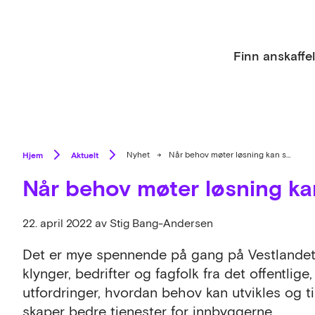
Finn anskaffe
Hjem
Aktuelt
Nyhet
→
Når behov møter løsning kan spennende ting skje!
Når behov møter løsning ka
22. april 2022
av Stig Bang-Andersen
Det er mye spennende på gang på Vestlande
klynger, bedrifter og fagfolk fra det offentli
utfordringer, hvordan behov kan utvikles og ti
skaper bedre tjenester for innbyggerne.