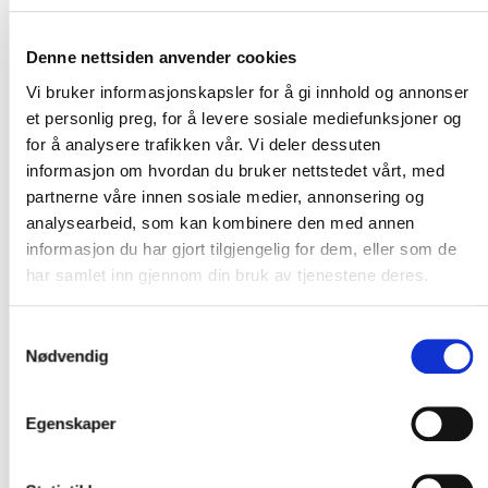
Lurer du på hvordan hverdagen ser ut som ansatt i
Leverandørutviklingsprogrammet?
Klikk innom
Denne nettsiden anvender cookies
bloggserien vår «Bli kjent med
Vi bruker informasjonskapsler for å gi innhold og annonser
Leverandørutviklingsprogrammet
» for å få et innblikk i
vår jobbhverdag.
et personlig preg, for å levere sosiale mediefunksjoner og
for å analysere trafikken vår. Vi deler dessuten
informasjon om hvordan du bruker nettstedet vårt, med
partnerne våre innen sosiale medier, annonsering og
analysearbeid, som kan kombinere den med annen
Kommentarer
informasjon du har gjort tilgjengelig for dem, eller som de
Legg igjen en kommentar
har samlet inn gjennom din bruk av tjenestene deres.
Din e-postadresse vil ikke bli publisert.
Obligatoriske felt
Samtykkevalg
er merket med
*
Nødvendig
Egenskaper