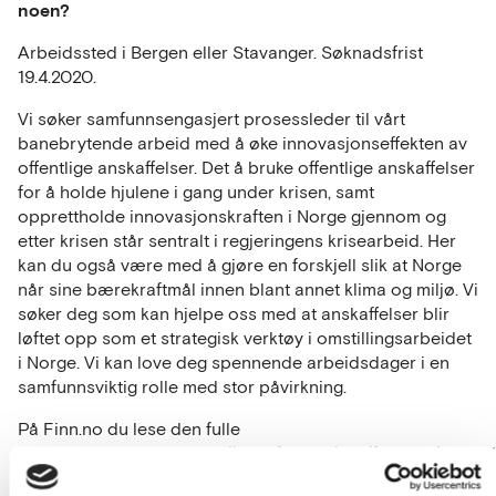
noen?
Arbeidssted i Bergen eller Stavanger. Søknadsfrist
19.4.2020.
Vi søker samfunnsengasjert prosessleder til vårt
banebrytende arbeid med å øke innovasjonseffekten av
offentlige anskaffelser. Det å bruke offentlige anskaffelser
for å holde hjulene i gang under krisen, samt
opprettholde innovasjonskraften i Norge gjennom og
etter krisen står sentralt i regjeringens krisearbeid. Her
kan du også være med å gjøre en forskjell slik at Norge
når sine bærekraftmål innen blant annet klima og miljø. Vi
søker deg som kan hjelpe oss med at anskaffelser blir
løftet opp som et strategisk verktøy i omstillingsarbeidet
i Norge. Vi kan love deg spennende arbeidsdager i en
samfunnsviktig rolle med stor påvirkning.
På Finn.no du lese den fulle
stillingsutlysningen:
https://www.finn.no/job/fulltime/ad.htm
finnkode=174562120