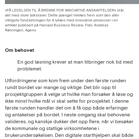
«FÅ LEDELSEN TIL Å BRENNE FOR INNOVATIVE ANSKAFFELSER» står
det med store bokstaver. Dette poenget trekkes frem som den aller
viktigste forutsetningen for å lykkes med innovative prosesser i en
artikkel publisert på Harvard Business Review. Foto: Andreas
Rønningen, Agens
Om behovet
En god løsning krever at man tilbringer nok tid med
problemet.
Utfordringene som kom frem under den første runden
rundt bordet var mange og viktige. Det blir opp til
prosjektgruppen å velge ut hvilke man forsøker å løse og
ikke minst hvilke mål vi skal sette for prosjektet. I denne
første runden handler det om å få opp både erfaringer
og antakelser på bordet. I neste omgang skal behovene
valideres, og kanskje dukker det opp flere, når vi besøker
de kommunale og statlige virksomhetene i
brukerundersøkelsen. Den digitale starthjelpen skal både