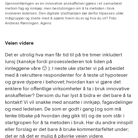
Gjennomføringen av en innovative anskaffelser gjøres i et samarbeid
mellom fag og innkjøp, men beslutningen om å ta metoden i bruk
involverer ledelsen. Den digitale starthjelpen bør derfor tilpasses ulike
målgrupper og starte med å spørre hvem du er og hva du vil? Foto:
Andreas Rønningen, Agens
Veien videre
Det er utrolig hva man får tid til på tre timer inkludert
lunsj (kanskje fordi prosesslederen tok tiden på
innleggene våre 🙂 ). I neste uke starter vi på arbeidet
med å rekruttere respondenter for å teste ut hypoteser
og grave dypere i behovet; hvordan kan vi gjøre det
enklere for offentlige virksomheter å ta i bruk innovative
anskaffelser? Dersom du har lyst å bidra er det bare å ta
kontakt! Vi vil snakke med ansatte i innkjøp, fagavdelinger
og med ledelsen. De som er godt i gang (og som må
tenke tilbake på hvordan deg gikk til) og de som står i
startgropen for å ta metoden i bruk. Har du andre innspill
eller forslag er det bare å bruke kommentarfeltet under;
det er nå det er mulig å påvirke veien videre.