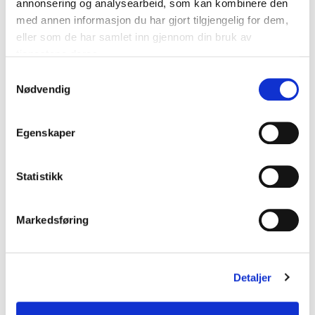
annonsering og analysearbeid, som kan kombinere den
210120 Invitasjon og agenda innovajonsarena DOV
med annen informasjon du har gjort tilgjengelig for dem,
eller som de har samlet inn gjennom din bruk av
tjenestene deres.
Anskaffelsen knyttet til nyheten
Samtykkevalg
1000 bygg – 10000
Nødvendig
muligheter: Smartere drift og
vedlikehold
Egenskaper
Statistikk
Kommentarer
Markedsføring
Legg igjen en kommentar
Din e-postadresse vil ikke bli publisert.
Obligatoriske felt
Detaljer
er merket med
*