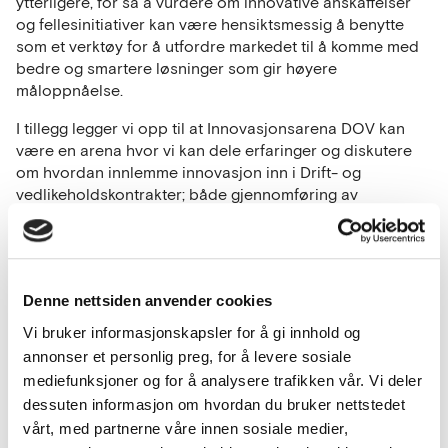
ytterligere, for så å vurdere om innovative anskaffelser
og fellesinitiativer kan være hensiktsmessig å benytte
som et verktøy for å utfordre markedet til å komme med
bedre og smartere løsninger som gir høyere
måloppnåelse.
I tillegg legger vi opp til at Innovasjonsarena DOV kan
være en arena hvor vi kan dele erfaringer og diskutere
om hvordan innlemme innovasjon inn i Drift- og
vedlikeholdskontrakter; både gjennomføring av
utviklingsløp, og implementering av
utviklingsresultater/innovasjoner i løpet av
kontraktsperioden.
Så til alle dere partnere som er veieiere/forvaltere av
Denne nettsiden anvender cookies
europa-, riks- og fylkesveier i Norge – hold av datoen 20.
Vi bruker informasjonskapsler for å gi innhold og
januar 2021 – da kick-starter vi!
annonser et personlig preg, for å levere sosiale
mediefunksjoner og for å analysere trafikken vår. Vi deler
dessuten informasjon om hvordan du bruker nettstedet
Se vedlagt agenda!
vårt, med partnerne våre innen sosiale medier,