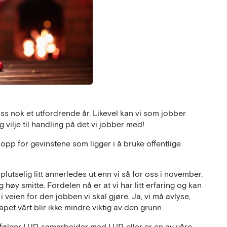
s nok et utfordrende år. Likevel kan vi som jobber
ilje til handling på det vi jobber med!
 opp for gevinstene som ligger i å bruke offentlige
plutselig litt annerledes ut enn vi så for oss i november.
g høy smitte. Fordelen nå er at vi har litt erfaring og kan
i veien for den jobben vi skal gjøre. Ja, vi må avlyse,
pet vårt blir ikke mindre viktig av den grunn.
m følger LUP, samarbeider med LUP, eller er en av våre